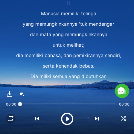
II
Manusia memiliki telinga
yang memungkinkannya 'tuk mendengar
dan mata yang memungkinkannya
untuk melihat;
dia memiliki bahasa, dan pemikirannya sendiri,
serta kehendak bebas.
Dia miliki semua yang dibutuhkan
'tuk mendengar Tuhan berfirman,
dan memahami maksud-maksud Tuhan,
00:00
00:00
serta menerima amanat Tuhan,
dan karena itu, Tuhan pun menaruh
semua harapan-Nya pada manusia,