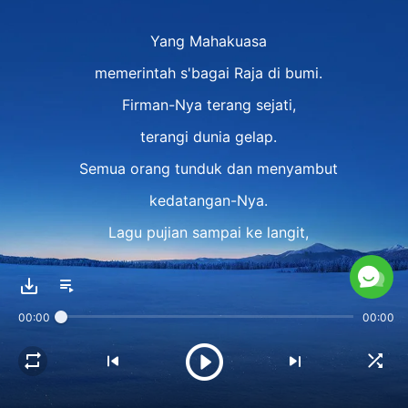
Yang Mahakuasa
memerintah s'bagai Raja di bumi.
Firman-Nya terang sejati,
terangi dunia gelap.
Semua orang tunduk dan menyambut
kedatangan-Nya.
Lagu pujian sampai ke langit,
Tuhan di atas takhta.
Ⅱ
00:00
00:00
Firman-Nya beri kita air kehidupan.
Kita makan dan minum firman-Nya,
akhirnya kita hadiri jamuan.