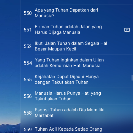
Apa yang Tuhan Dapatkan dari
550
Manusia?
Firman Tuhan adalah Jalan yang
551
Harus Dijaga Manusia
Ikuti Jalan Tuhan dalam Segala Hal
552
Besar Maupun Kecil
Yang Tuhan Inginkan dalam Ujian
554
adalah Kemurnian Hati Manusia
Kejahatan Dapat Dijauhi Hanya
555
dengan Takut akan Tuhan
Manusia Harus Punya Hati yang
556
Takut akan Tuhan
Esensi Tuhan adalah Dia Memiliki
558
Martabat
Tuhan Adil Kepada Setiap Orang
559