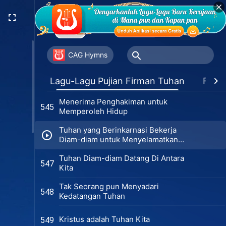
Makna Tuhan Mengelola Manusia
542
Dia yang Berdaulat atas Segalanya
543
CAG Hymns
Betapa Banyak Keuntungan karena
544
Lagu-Lagu Pujian Firman Tuhan
Favor
Percaya kepada Tuhan yang Nyata
Menerima Penghakiman untuk
545
Memperoleh Hidup
Tuhan yang Berinkarnasi Bekerja
Diam-diam untuk Menyelamatkan
Umat Manusia
Tuhan Diam-diam Datang Di Antara
547
Kita
Tak Seorang pun Menyadari
548
Kedatangan Tuhan
Kristus adalah Tuhan Kita
549