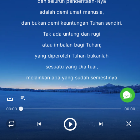
dan seluruh penderitaan-Nya
adalah demi umat manusia,
dan bukan demi keuntungan Tuhan sendiri.
Tak ada untung dan rugi
atau imbalan bagi Tuhan;
yang diperoleh Tuhan bukanlah
sesuatu yang Dia tuai,
melainkan apa yang sudah semestinya
menjadi milik-Nya.
Tujuan di balik semua yang Dia lakukan
00:00
00:00
bagi umat manusia
dan semua harga yang telah dibayar-Nya
bagi umat manusia