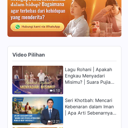
(Bagian Enam)
41:39
Firman Tuhan | "Cara
Mengejar Kebenaran (4)"
(Bagian Satu)
46:01
Firman Tuhan | "Cara
Video Pilihan
Mengejar Kebenaran (4)"
(Bagian Dua)
43:17
Lagu Rohani | Apakah
Engkau Menyadari
Firman Tuhan | "Cara
Misimu? | Suara Pujian
Mengejar Kebenaran (4)"
2026
(Bagian Tiga)
6:10
39:25
Seri Khotbah: Mencari
Kebenaran dalam Iman
Firman Tuhan | "Cara
| Apa Arti Sebenarnya
Mengejar Kebenaran (4)"
(Bagian Empat)
dari "Barang siapa
12:21
50:50
percaya kepada Anak