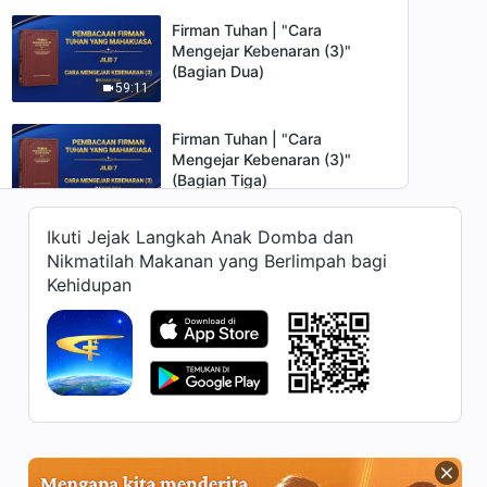
Firman Tuhan | "Cara
Mengejar Kebenaran (3)"
(Bagian Dua)
59:11
Firman Tuhan | "Cara
Mengejar Kebenaran (3)"
(Bagian Tiga)
51:05
Ikuti Jejak Langkah Anak Domba dan
Firman Tuhan | "Cara
Nikmatilah Makanan yang Berlimpah bagi
Mengejar Kebenaran (3)"
Kehidupan
(Bagian Empat)
39:36
Firman Tuhan | "Cara
Mengejar Kebenaran (3)"
(Bagian Lima)
43:11
Firman Tuhan | "Cara
Mengejar Kebenaran (3)"