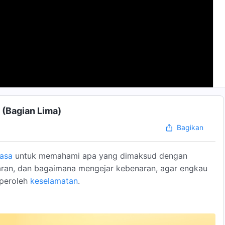
 (Bagian Lima)
Bagikan
asa
untuk memahami apa yang dimaksud dengan
ran, dan bagaimana mengejar kebenaran, agar engkau
peroleh
keselamatan
.