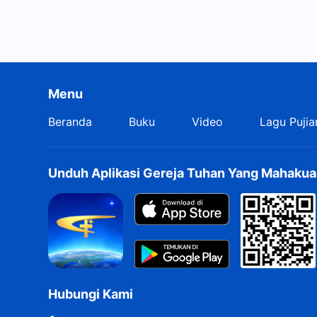
Menu
Beranda
Buku
Video
Lagu Pujia
Unduh Aplikasi Gereja Tuhan Yang Mahakua
Hubungi Kami