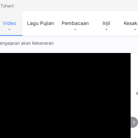
Tuhan!
Video
Lagu Pujian
Pembacaan
Injil
Kesak
 Pengejaran akan Kebenaran