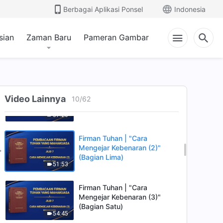
(Bagian Dua)
Berbagai Aplikasi Ponsel
Indonesia
49:33
sian
Zaman Baru
Pameran Gambar
Firman Tuhan | "Cara
Mengejar Kebenaran (2)"
(Bagian Tiga)
59:45
Firman Tuhan | "Cara
Video Lainnya
Mengejar Kebenaran (2)"
10
/
62
(Bagian Empat)
57:20
Firman Tuhan | "Cara
Mengejar Kebenaran (2)"
(Bagian Lima)
51:53
Firman Tuhan | "Cara
Mengejar Kebenaran (3)"
(Bagian Satu)
54:45