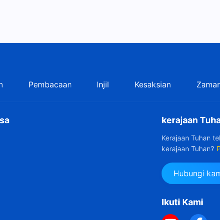
n
Pembacaan
Injil
Kesaksian
Zaman
sa
kerajaan Tuha
Kerajaan Tuhan t
kerajaan Tuhan?
P
Hubungi kam
Ikuti Kami