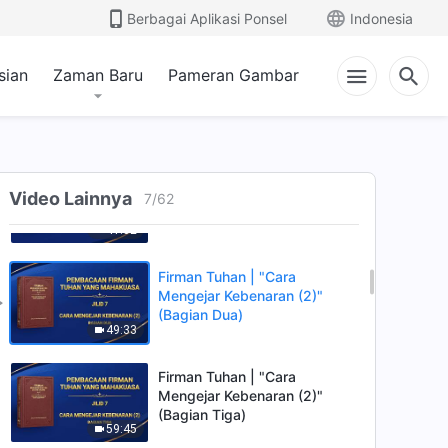
(Bagian Empat)
Berbagai Aplikasi Ponsel
Indonesia
43:36
sian
Zaman Baru
Pameran Gambar
Firman Tuhan | "Cara
Mengejar Kebenaran (1)"
(Bagian Lima)
50:08
Firman Tuhan | "Cara
Mengejar Kebenaran (2)"
Video Lainnya
7
/
62
(Bagian Satu)
41:32
Firman Tuhan | "Cara
Mengejar Kebenaran (2)"
(Bagian Dua)
49:33
Firman Tuhan | "Cara
Mengejar Kebenaran (2)"
(Bagian Tiga)
59:45