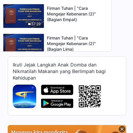
Firman Tuhan | "Cara
Mengejar Kebenaran (2)"
(Bagian Empat)
57:20
Firman Tuhan | "Cara
Mengejar Kebenaran (2)"
(Bagian Lima)
51:53
Ikuti Jejak Langkah Anak Domba dan
Firman Tuhan | "Cara
Nikmatilah Makanan yang Berlimpah bagi
Mengejar Kebenaran (3)"
Kehidupan
(Bagian Satu)
54:45
Firman Tuhan | "Cara
Mengejar Kebenaran (3)"
(Bagian Dua)
59:11
Firman Tuhan | "Cara
Mengejar Kebenaran (3)"