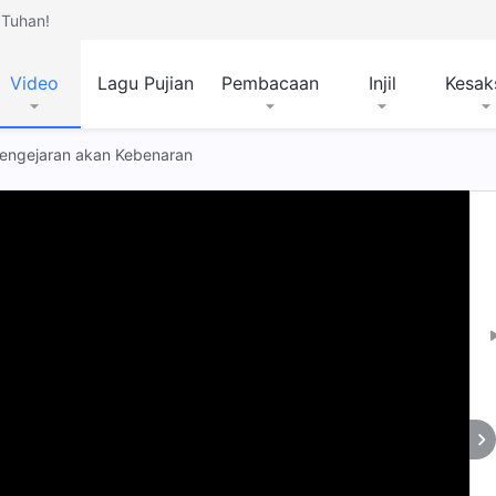
Tuhan!
Video
Lagu Pujian
Pembacaan
Injil
Kesak
 Pengejaran akan Kebenaran