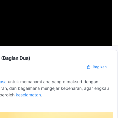
 (Bagian Dua)
Bagikan
asa
untuk memahami apa yang dimaksud dengan
ran, dan bagaimana mengejar kebenaran, agar engkau
peroleh
keselamatan
.