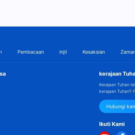
n
Pembacaan
Injil
Kesaksian
Zaman
sa
kerajaan Tuha
Kerajaan Tuhan t
kerajaan Tuhan?
P
Hubungi kam
Ikuti Kami