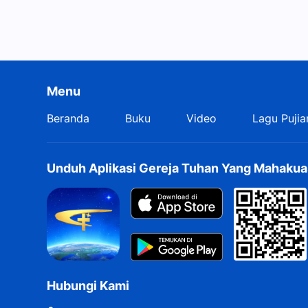
Menu
Beranda
Buku
Video
Lagu Pujia
Unduh Aplikasi Gereja Tuhan Yang Mahakua
Hubungi Kami