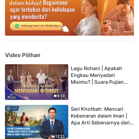
Video Pilihan
Lagu Rohani | Apakah
Engkau Menyadari
Misimu? | Suara Pujian
2026
6:10
Seri Khotbah: Mencari
Kebenaran dalam Iman |
Apa Arti Sebenarnya dari
"Barang siapa percaya
kepada Anak memiliki
12:21