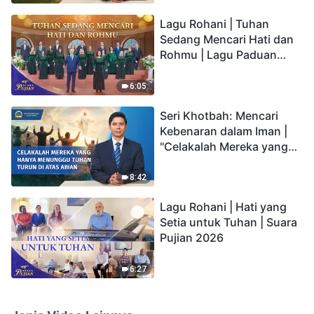
hidup yang kekal"?
Lagu Rohani | Tuhan
Sedang Mencari Hati dan
Rohmu | Lagu Paduan
Suara Gereja | Suara
Pujian 2026
6:05
Seri Khotbah: Mencari
Kebenaran dalam Iman |
"Celakalah Mereka yang
Hanya Menunggu Tuhan
Turun di Atas Awan"
8:42
Lagu Rohani | Hati yang
Setia untuk Tuhan | Suara
Pujian 2026
6:27