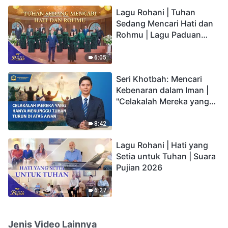
hidup yang kekal"?
Lagu Rohani | Tuhan
Sedang Mencari Hati dan
Rohmu | Lagu Paduan
Suara Gereja | Suara
Pujian 2026
6:05
Seri Khotbah: Mencari
Kebenaran dalam Iman |
"Celakalah Mereka yang
Hanya Menunggu Tuhan
Turun di Atas Awan"
8:42
Lagu Rohani | Hati yang
Setia untuk Tuhan | Suara
Pujian 2026
6:27
Jenis Video Lainnya