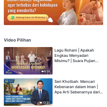
Video Pilihan
Lagu Rohani | Apakah
Engkau Menyadari
Misimu? | Suara Pujian
2026
6:10
Seri Khotbah: Mencari
Kebenaran dalam Iman |
Apa Arti Sebenarnya dari
"Barang siapa percaya
kepada Anak memiliki
12:21