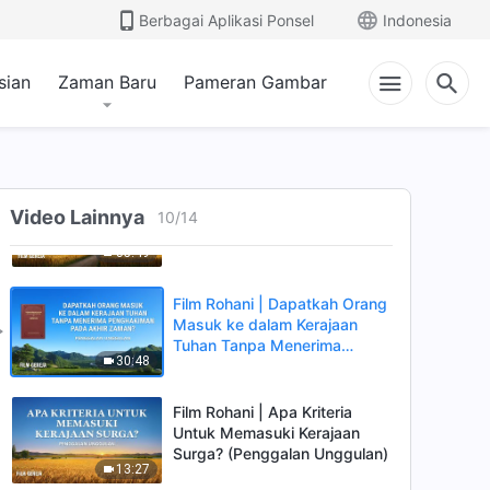
dalam Kerajaan Tuhan?
Berbagai Aplikasi Ponsel
Indonesia
20:56
(Penggalan Unggulan)
sian
Zaman Baru
Pameran Gambar
Film Rohani | Apakah
Keselamatan Melalui Iman
Saja Adalah Tiket Masuk
23:43
Kerajaan Surga? (Penggalan
Unggulan)
Film Rohani | Apa Sebenarnya
Video Lainnya
Hubungan Antara
10
/
14
Diselamatkan Dan Memasuki
35:49
Kerajaan Surga? (Penggalan
Unggulan)
Film Rohani | Dapatkah Orang
Masuk ke dalam Kerajaan
Tuhan Tanpa Menerima
30:48
Penghakiman pada Akhir
Zaman? (Penggalan
Unggulan)
Film Rohani | Apa Kriteria
Untuk Memasuki Kerajaan
Surga? (Penggalan Unggulan)
13:27