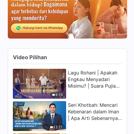
Video Pilihan
Lagu Rohani | Apakah
Engkau Menyadari
Misimu? | Suara Pujian
2026
6:10
Seri Khotbah: Mencari
Kebenaran dalam Iman
| Apa Arti Sebenarnya
dari "Barang siapa
12:21
percaya kepada Anak