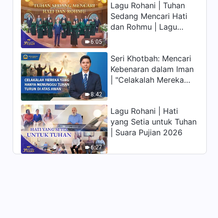
Lagu Rohani | Tuhan
memiliki hidup yang
Sedang Mencari Hati
kekal"?
dan Rohmu | Lagu
Paduan Suara Gereja |
6:05
Suara Pujian 2026
Seri Khotbah: Mencari
Kebenaran dalam Iman
| "Celakalah Mereka
yang Hanya Menunggu
8:42
Tuhan Turun di Atas
Lagu Rohani | Hati
Awan"
yang Setia untuk Tuhan
| Suara Pujian 2026
6:27