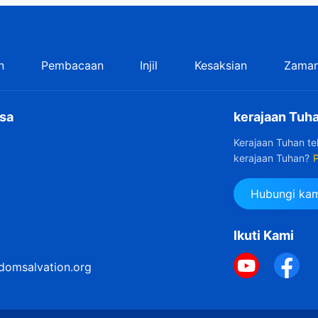
n
Pembacaan
Injil
Kesaksian
Zaman
sa
kerajaan Tuha
Kerajaan Tuhan t
kerajaan Tuhan?
P
Hubungi kam
Ikuti Kami
domsalvation.org