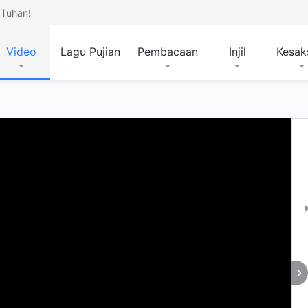
Tuhan!
Video
Lagu Pujian
Pembacaan
Injil
Kesak