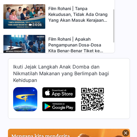
Film Rohani | Tanpa
Kekudusan, Tidak Ada Orang
Yang Akan Masuk Kerajaan
34:06
Tuhan (Penggalan Unggulan)
Film Rohani | Apakah
Pengampunan Dosa-Dosa
Kita Benar-Benar Tiket ke
12:24
Kerajaan Surga? (Penggalan
Unggulan)
Ikuti Jejak Langkah Anak Domba dan
Film Rohani | Dapatkah
Nikmatilah Makanan yang Berlimpah bagi
Pembenaran oleh Iman dan
Kehidupan
Pengampunan Dosa Membuat
27:31
Orang Masuk ke dalam
Kerajaan Tuhan? (Penggalan
Unggulan)