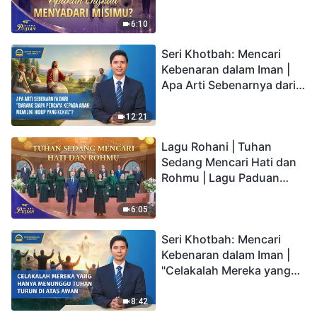
2026
6:10
Seri Khotbah: Mencari
Kebenaran dalam Iman |
Apa Arti Sebenarnya dari
"Barang siapa percaya
kepada Anak memiliki
12:21
hidup yang kekal"?
Lagu Rohani | Tuhan
Sedang Mencari Hati dan
Rohmu | Lagu Paduan
Suara Gereja | Suara
Pujian 2026
6:05
Seri Khotbah: Mencari
Kebenaran dalam Iman |
"Celakalah Mereka yang
Hanya Menunggu Tuhan
Turun di Atas Awan"
8:42