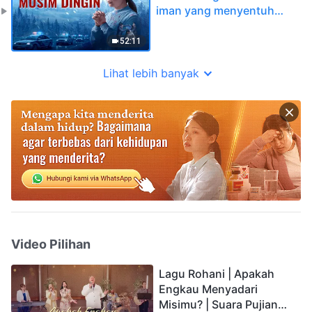
iman yang menyentuh
hati
52:11
Lihat lebih banyak
Video Pilihan
Lagu Rohani | Apakah
Engkau Menyadari
Misimu? | Suara Pujian