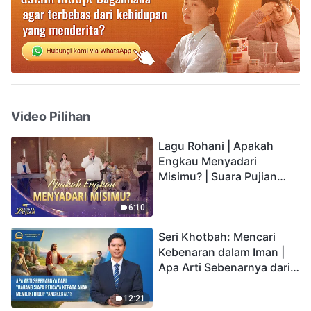
Video Pilihan
Lagu Rohani | Apakah
Engkau Menyadari
Misimu? | Suara Pujian
2026
6:10
Seri Khotbah: Mencari
Kebenaran dalam Iman |
Apa Arti Sebenarnya dari
"Barang siapa percaya
kepada Anak memiliki
12:21