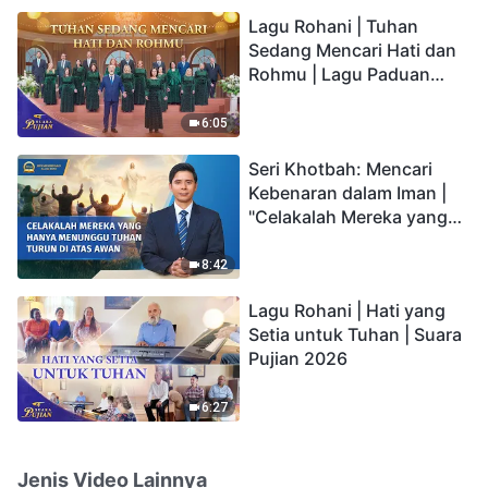
hidup yang kekal"?
Lagu Rohani | Tuhan
Sedang Mencari Hati dan
Rohmu | Lagu Paduan
Suara Gereja | Suara
Pujian 2026
6:05
Seri Khotbah: Mencari
Kebenaran dalam Iman |
"Celakalah Mereka yang
Hanya Menunggu Tuhan
Turun di Atas Awan"
8:42
Lagu Rohani | Hati yang
Setia untuk Tuhan | Suara
Pujian 2026
6:27
Jenis Video Lainnya