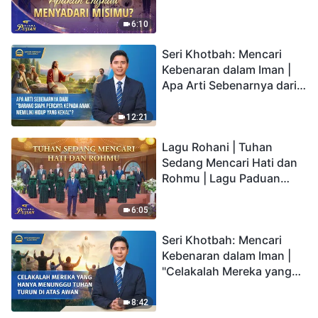
2026
6:10
Seri Khotbah: Mencari
Kebenaran dalam Iman |
Apa Arti Sebenarnya dari
"Barang siapa percaya
kepada Anak memiliki
12:21
hidup yang kekal"?
Lagu Rohani | Tuhan
Sedang Mencari Hati dan
Rohmu | Lagu Paduan
Suara Gereja | Suara
Pujian 2026
6:05
Seri Khotbah: Mencari
Kebenaran dalam Iman |
"Celakalah Mereka yang
Hanya Menunggu Tuhan
Turun di Atas Awan"
8:42