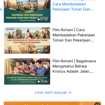
Cara Membedakan
Pekerjaan Tuhan Dan
Pekerjaan Manusia
(Penggalan Unggulan)
31:52
Film Rohani | Cara
Membedakan Pekerjaan
Tuhan Dan Pekerjaan
Manusia (Penggalan
Unggulan)
27:13
Film Rohani | Bagaimana
Mengetahui Bahwa
Kristus Adalah Jalan,
Kebenaran Dan
Kehidupan (Penggalan
19:56
Unggulan)
Lihat lebih banyak