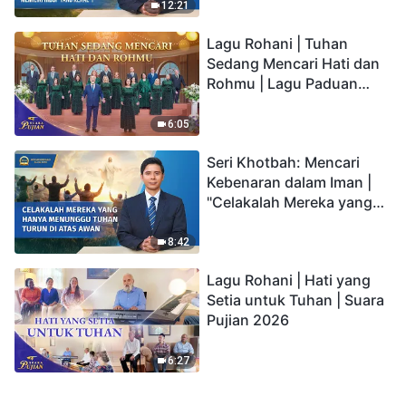
kepada Anak memiliki
12:21
hidup yang kekal"?
Lagu Rohani | Tuhan
Sedang Mencari Hati dan
Rohmu | Lagu Paduan
Suara Gereja | Suara
Pujian 2026
6:05
Seri Khotbah: Mencari
Kebenaran dalam Iman |
"Celakalah Mereka yang
Hanya Menunggu Tuhan
Turun di Atas Awan"
8:42
Lagu Rohani | Hati yang
Setia untuk Tuhan | Suara
Pujian 2026
6:27