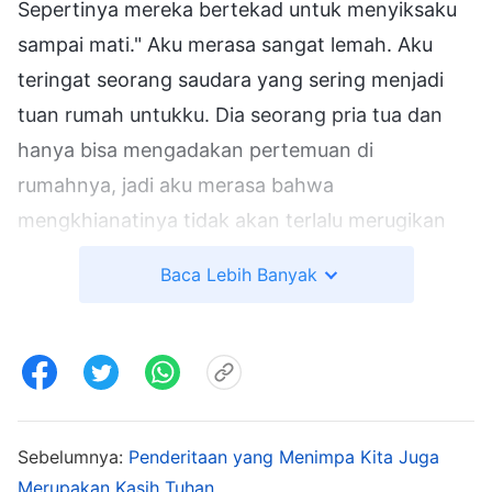
Sepertinya mereka bertekad untuk menyiksaku
sampai mati." Aku merasa sangat lemah. Aku
teringat seorang saudara yang sering menjadi
tuan rumah untukku. Dia seorang pria tua dan
hanya bisa mengadakan pertemuan di
rumahnya, jadi aku merasa bahwa
mengkhianatinya tidak akan terlalu merugikan
gereja. Aku menuliskan nama dan alamat aslinya.
Baca Lebih Banyak
Mereka melihatku masih belum menyebutkan
banyak nama, jadi mereka terus
menginterogasiku. Pada saat itulah, pikiranku
kembali jernih, dan tiba-tiba hatiku terasa
hampa, seakan-akan aku telah kehilangan
Sebelumnya:
Penderitaan yang Menimpa Kita Juga
jiwaku. Aku merasa sangat takut. Aku telah
Merupakan Kasih Tuhan