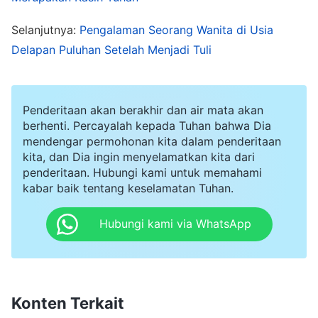
mengkhianati saudara-saudariku seperti Yudas
dan Tuhan tidak akan mengampuniku, serta
Selanjutnya:
Pengalaman Seorang Wanita di Usia
Delapan Puluhan Setelah Menjadi Tuli
perjalanan imanku kepada Tuhan akan segera
berakhir. Aku membenci setan-setan ini dan
membenci diriku sendiri karena telah jatuh ke
Penderitaan akan berakhir dan air mata akan
dalam tipu muslihat mereka. Setelah itu, ketika
berhenti. Percayalah kepada Tuhan bahwa Dia
mendengar permohonan kita dalam penderitaan
mereka kembali membuatku berbicara, aku
kita, dan Dia ingin menyelamatkan kita dari
menolak denagn tegas, dan pada akhirnya,
penderitaan. Hubungi kami untuk memahami
mereka melepaskanku.
kabar baik tentang keselamatan Tuhan.
Hubungi kami via WhatsApp
Sesampainya di rumah, aku tidak memiliki
kekuatan yang tersisa di tubuhku. Aku teringat
bagian
firman Tuhan
yang pernah kubaca
sebelumnya: "
Terhadap mereka yang tidak
Konten Terkait