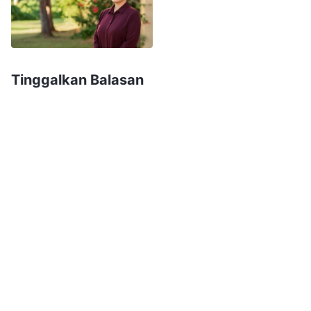
"Persiapkan Perbuatan Baik yang Cukup demi Tempat
. Tuhan itu benar dan kudus. Aku telah
Tujuanmu")
mengkhianati saudara-saudariku seperti Yudas,
dan telah menyinggung watak Tuhan. Aku
Tinggalkan Balasan
merasa bahwa Tuhan pasti tidak menginginkan
orang sepertiku. Setiap kali memikirkan
bagaimana aku telah mengkhianati saudara-
saudariku, gelombang rasa sakit menyapu
hatiku. Saudara yang berusia lanjut itu telah
menjadi tuan rumahku, tetapi aku justru
mengkhianatinya. Aku membenci diriku sendiri
karena membalas kebaikan dengan permusuhan,
karena lebih buruk daripada binatang, dan lebih
lagi, menyesali pengkhianatanku terhadap