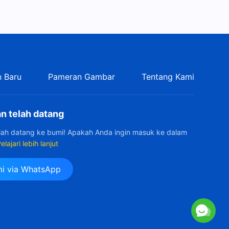
Tuhan itu Sendiri III" (Bagian
42:44
Kelima)
Firman Tuhan | "Pekerjaan
Tuhan, Watak Tuhan, dan
Tuhan itu Sendiri III" (Bagian
22:01
Enam)
 Baru
Pameran Gambar
Tentang Kami
Firman Tuhan | "Pekerjaan
Tuhan, Watak Tuhan, dan
Tuhan itu Sendiri III" (Bagian
n telah datang
37:24
Tujuh)
elah datang ke bumi! Apakah Anda ingin masuk ke dalam
Firman Tuhan | "Pekerjaan
elajari lebih lanjut
Tuhan, Watak Tuhan, dan
Tuhan itu Sendiri III" (Bagian
29:21
i via WhatsApp
Delapan)
Firman Tuhan | "Tuhan itu
Sendiri, Tuhan yang Unik I
Otoritas Tuhan (I)" (Bagian
54:02
Satu)