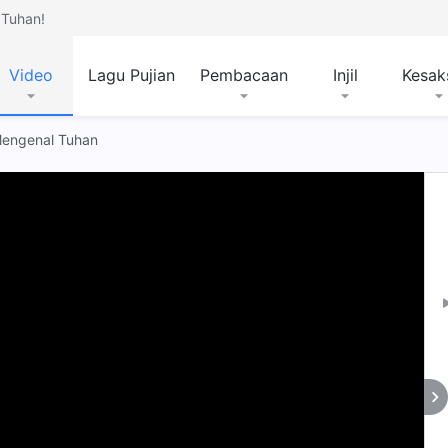
Tuhan!
Video
Lagu Pujian
Pembacaan
Injil
Kesak
 Mengenal Tuhan