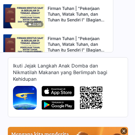
Firman Tuhan | "Pekerjaan
Tuhan, Watak Tuhan, dan
Tuhan itu Sendiri I" (Bagian
40:56
Tiga)
Firman Tuhan | "Pekerjaan
Tuhan, Watak Tuhan, dan
Tuhan itu Sendiri I" (Bagian
52:41
Empat)
Ikuti Jejak Langkah Anak Domba dan
Firman Tuhan | "Pekerjaan
Nikmatilah Makanan yang Berlimpah bagi
Tuhan, Watak Tuhan, dan
Kehidupan
Tuhan itu Sendiri II" (Bagian
57:33
Satu)
Firman Tuhan | "Pekerjaan
Tuhan, Watak Tuhan, dan
Tuhan itu Sendiri II" (Bagian
44:01
Dua)
Firman Tuhan | "Pekerjaan
Tuhan, Watak Tuhan, dan