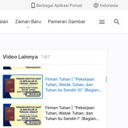
Hasil yang Akan Dicapai
Berbagai Aplikasi Ponsel
Indonesia
49:06
Pekerjaan-Nya" (Bagian Tiga)
sian
Zaman Baru
Pameran Gambar
Firman Tuhan | "Bagaimana
Mengetahui Watak Tuhan dan
Hasil yang Akan Dicapai
47:03
Pekerjaan-Nya" (Bagian
Empat)
Firman Tuhan | "Bagaimana
Mengetahui Watak Tuhan dan
Video Lainnya
7
/
67
Hasil yang Akan Dicapai
37:51
Pekerjaan-Nya" (Bagian
Kelima)
Firman Tuhan | "Pekerjaan
Tuhan, Watak Tuhan, dan
Tuhan itu Sendiri (I)" (Bagian
39:27
Satu)
Firman Tuhan | "Pekerjaan
Tuhan, Watak Tuhan, dan
Tuhan itu Sendiri I" (Bagian
49:15
Dua)