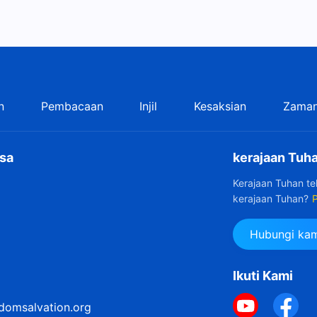
n
Pembacaan
Injil
Kesaksian
Zaman
sa
kerajaan Tuha
Kerajaan Tuhan t
kerajaan Tuhan?
P
Hubungi kam
Ikuti Kami
domsalvation.org