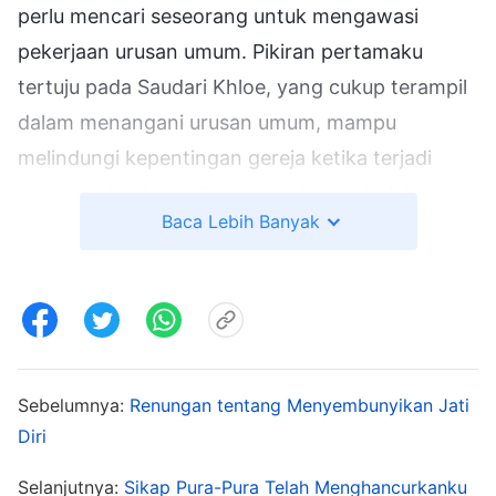
perlu mencari seseorang untuk mengawasi
pekerjaan urusan umum. Pikiran pertamaku
tertuju pada Saudari Khloe, yang cukup terampil
dalam menangani urusan umum, mampu
melindungi kepentingan gereja ketika terjadi
sesuatu, dan bersedia bersusah payah dalam
Baca Lebih Banyak
tugasnya tanpa takut kelelahan. Namun
kemudian aku ingat bahwa dia pernah
diberhentikan sebagai pengawas sebelumnya
karena watak congkaknya dan
ketidakmampuannya bekerja sama dengan
orang lain. Jika aku mempromosikannya lagi dan
Sebelumnya:
Renungan tentang Menyembunyikan Jati
Diri
dia berperilaku yang sama, akankah pemimpin
berpikir bahwa aku kurang memiliki pemahaman
Selanjutnya:
Sikap Pura-Pura Telah Menghancurkanku