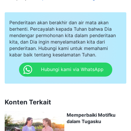
dan hanya melihat orang dari penampilannya?
Aku tetap tidak yakin apakah Khloe dapat
Penderitaan akan berakhir dan air mata akan
menjalankan peran sebagai pengawas lagi, tetapi
berhenti. Percayalah kepada Tuhan bahwa Dia
aku terlalu takut untuk meminta bimbingan dari
mendengar permohonan kita dalam penderitaan
pemimpin, dan proses pemilihan pengawas tetap
kita, dan Dia ingin menyelamatkan kita dari
penderitaan. Hubungi kami untuk memahami
belum selesai. Ada juga masalah pemimpin gereja
kabar baik tentang keselamatan Tuhan.
Harlow. Enam saudara dan saudari berkumpul
Hubungi kami via WhatsApp
untuk melaporkan saudari itu karena sangat
congkak, dan karena menggunakan posisinya
untuk merendahkan dan menekan orang lain.
Aku menemui para pemimpin tim dan pengawas
Konten Terkait
untuk menyelidiki masalah ini. Aku mendapati
Memperbaiki Motifku
bahwa Harlow memang cukup congkak dan suka
dalam Tugasku
menggurui orang lain, tetapi beberapa orang