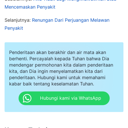
Mencemaskan Penyakit
antara manusia, seolah-olah lahir karena
pengaturan manusia atau dari gangguan
Selanjutnya:
Renungan Dari Perjuangan Melawan
manusia. Namun di balik layar, setiap langkah
Penyakit
pekerjaan, dan semua yang terjadi, adalah
pertaruhan yang Iblis buat di hadapan Tuhan,
Penderitaan akan berakhir dan air mata akan
dan menuntut orang-orang untuk tetap teguh
berhenti. Percayalah kepada Tuhan bahwa Dia
dalam kesaksian mereka bagi Tuhan. Misalnya,
mendengar permohonan kita dalam penderitaan
kita, dan Dia ingin menyelamatkan kita dari
ketika Ayub diuji: di balik layar, Iblis bertaruh
penderitaan. Hubungi kami untuk memahami
dengan Tuhan, dan yang terjadi kepada Ayub
kabar baik tentang keselamatan Tuhan.
adalah perbuatan manusia, dan gangguan
Hubungi kami via WhatsApp
manusia. Di balik setiap langkah pekerjaan yang
Tuhan lakukan di dalam diri engkau semua
adalah pertaruhan antara Iblis dengan Tuhan—
di balik semua itu ada peperangan
"
(Firman, Jilid