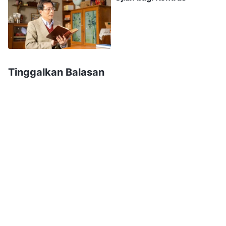
seluruh tubuh Ayub. Tujuan Iblis adalah membuat
Ayub mengeluh tentang Tuhan dan menyangkal-
Nya. Namun Ayub memiliki iman yang sejati
kepada Tuhan, dan dia percaya bahwa Yahweh
Tinggalkan Balasan
yang memberi, dan Yahweh yang mengambil,
dan dia memuji nama Tuhan. Dia memberi
kesaksian yang berkumandang bagi Tuhan. Saat
kita mengikuti Tuhan, Iblis akan mendakwa dan
menyerang kita, dan inilah yang mencobai kita.
Sama seperti hal-hal yang terjadi dalam
keluargamu, tujuan Iblis adalah membuatmu
meninggalkan Tuhan dan kehilangan
keselamatan
-Nya. Kita harus beriman kepada
Tuhan dan tidak terperdaya oleh tipu muslihat