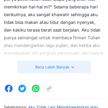
memikirkan hal-hal ini?" Selama beberapa hari
berikutnya, aku sangat khawatir sehingga aku
tidak bisa makan atau tidur dengan nyenyak,
dan kakiku terasa berat saat berjalan. Aku tidak
punya semangat untuk membaca firman Tuhan
atau mendengarkan lagu pujian, dan ketika aku
memaksakan diri pergi ke pertemuan, aku hanya
menundukkan kepala dan tidak ingin berbicara.
Baca Lebih Banyak
Kemudian, setelah mengetahui keadaanku,
Saudari Wang Fang memutarkan lagu pujian
firman Tuhan ini: "
Engkau Harus Menjadi Saksi
Bagi Tuhan dalam Segala Hal
." "
Dalam setiap
langkah pekerjaan yang Tuhan lakukan pada
manusia, di luarnya tampak sebagai interaksi
Sebelumnya:
Aku Tidak Lagi Mengkhawatirkan atau