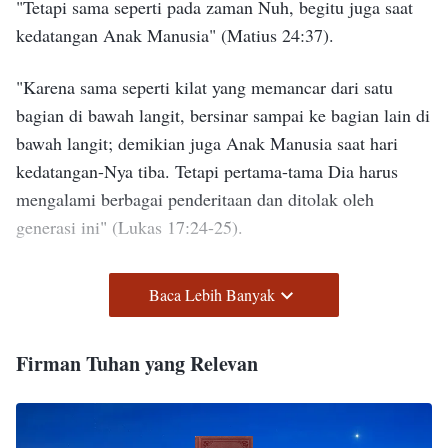
"Tetapi sama seperti pada zaman Nuh, begitu juga saat
kedatangan Anak Manusia"
(Matius 24:37)
.
"Karena sama seperti kilat yang memancar dari satu
bagian di bawah langit, bersinar sampai ke bagian lain di
bawah langit; demikian juga Anak Manusia saat hari
kedatangan-Nya tiba. Tetapi pertama-tama Dia harus
mengalami berbagai penderitaan dan ditolak oleh
generasi ini"
(Lukas 17:24-25)
.
"Lihatlah, Aku berdiri di pintu dan mengetuk: kalau ada
Baca Lebih Banyak
orang yang mendengar suara-Ku dan membuka pintu itu,
Aku akan datang masuk kepadanya, dan bersantap
Firman Tuhan yang Relevan
dengannya, dia bersama-Ku"
(Wahyu 3:20)
.