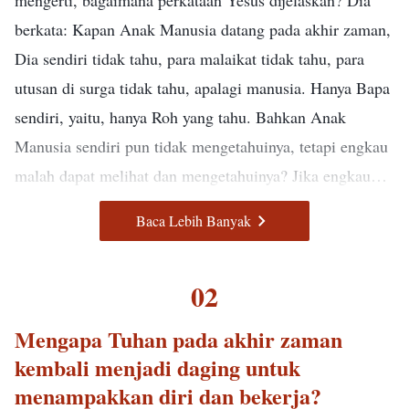
mengerti, bagaimana perkataan Yesus dijelaskan? Dia
berkata: Kapan Anak Manusia datang pada akhir zaman,
Dia sendiri tidak tahu, para malaikat tidak tahu, para
utusan di surga tidak tahu, apalagi manusia. Hanya Bapa
sendiri, yaitu, hanya Roh yang tahu. Bahkan Anak
Manusia sendiri pun tidak mengetahuinya, tetapi engkau
malah dapat melihat dan mengetahuinya? Jika engkau
mampu mengetahui dan melihat dengan matamu sendiri,
—Firman, Vol. 1, Penampakan dan Pekerjaan Tuhan, “Visi
Baca Lebih Banyak
bukankah sia-sia saja ucapan tersebut? Dan apa yang
Pekerjaan Tuhan (3)”
dikatakan Yesus saat itu? "Tetapi mengenai hari dan saat
"Barang siapa memiliki telinga, hendaklah dia
02
itu tidak seorang pun yang tahu, tidak juga malaikat di
mendengarkan apa yang diucapkan Roh kepada gereja-
surga, maupun Anak, hanya Bapa-Ku yang di surga yang
Mengapa Tuhan pada akhir zaman
gereja." Saat ini, sudahkah engkau semua mendengar
tahu. Tetapi sama seperti pada zaman Nuh, begitu juga
kembali menjadi daging untuk
perkataan Roh Kudus? Firman Tuhan sudah datang
saat kedatangan Anak Manusia. ... Karena itu hendaklah
menampakkan diri dan bekerja?
kepadamu. Apakah engkau semua mendengarnya? Tuhan