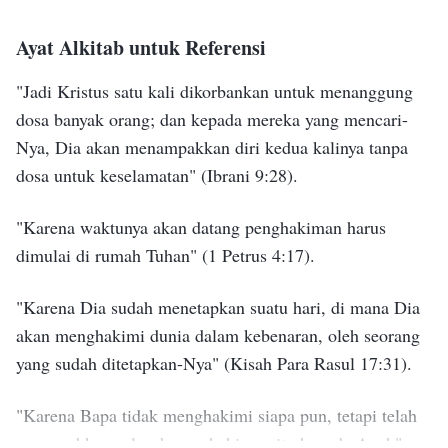
engkau berjaga-jaga: sebab Anak Manusia akan datang
melakukan pekerjaan firman pada akhir zaman, dan
pada waktu yang tidak engkau duga." Anak Manusia pun
Ayat Alkitab untuk Referensi
firman itu adalah perkataan Roh Kudus, karena Tuhan
tidak tahu kapan hari itu tiba. Anak Manusia mengacu
adalah Roh Kudus dan dapat juga menjadi daging;
"Jadi Kristus satu kali dikorbankan untuk menanggung
pada daging inkarnasi Tuhan, seorang manusia yang
dosa banyak orang; dan kepada mereka yang mencari-
karena itu, perkataan Roh Kudus, seperti yang diucapkan
normal dan biasa. Bahkan Anak Manusia sendiri tidak
Nya, Dia akan menampakkan diri kedua kalinya tanpa
di masa lalu, adalah firman yang diucapkan Tuhan yang
tahu, jadi bagaimana mungkin engkau tahu?
dosa untuk keselamatan"
(Ibrani 9:28)
.
berinkarnasi saat ini. Ada banyak manusia absurd yang
percaya bahwa karena Roh Kuduslah yang berbicara,
"Karena waktunya akan datang penghakiman harus
suara-Nya seharusnya diucapkan dari surga untuk
dimulai di rumah Tuhan"
(1 Petrus 4:17)
.
didengarkan oleh manusia. Setiap orang yang berpikir
"Karena Dia sudah menetapkan suatu hari, di mana Dia
seperti ini tidak memahami pekerjaan Tuhan.
akan menghakimi dunia dalam kebenaran, oleh seorang
Sesungguhnya, perkataan yang diucapkan Roh Kudus
—Firman, Vol. 1, Penampakan dan Pekerjaan Tuhan,
yang sudah ditetapkan-Nya"
(Kisah Para Rasul 17:31)
.
adalah perkataan yang diucapkan Tuhan yang menjadi
“Bagaimana Mungkin Manusia yang Telah Membatasi Tuhan
dalam Gagasannya Dapat Menerima Penyingkapan Tuhan?”
daging. Roh Kudus tidak dapat berbicara secara
"Karena Bapa tidak menghakimi siapa pun, tetapi telah
langsung kepada manusia; bahkan pada Zaman Hukum
menyerahkan seluruh penghakiman itu kepada Anak"