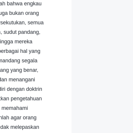
slah bahwa engkau
uga bukan orang
rsekutukan, semua
, sudut pandang,
ehingga mereka
erbagai hal yang
emandang segala
dang yang benar,
dan menangani
ri dengan doktrin
tkan pengetahuan
an memahami
nlah agar orang
idak melepaskan