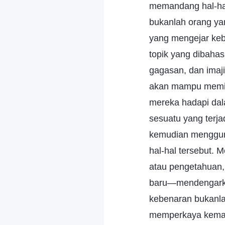
memandang hal-hal
bukanlah orang ya
yang mengejar keb
topik yang dibaha
gagasan, dan imaji
akan mampu memili
mereka hadapi da
sesuatu yang terja
kemudian menggun
hal-hal tersebut.
atau pengetahuan
baru—mendengarka
kebenaran bukanla
memperkaya keman