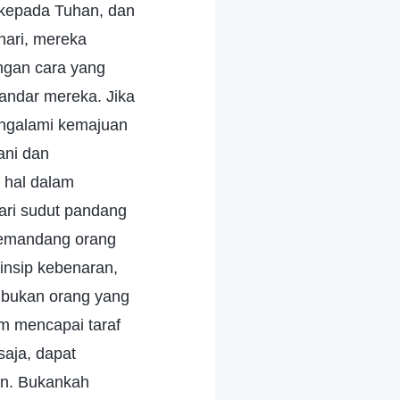
 kepada Tuhan, dan
hari, mereka
ngan cara yang
andar mereka. Jika
engalami kemajuan
ani dan
 hal dalam
ari sudut pandang
memandang orang
rinsip kebenaran,
 bukan orang yang
m mencapai taraf
saja, dapat
an. Bukankah