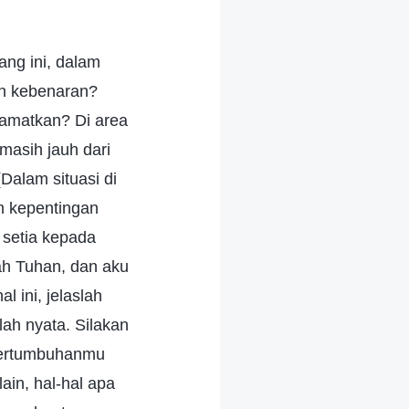
jadikan kebenaran sebagai kenyataan, yang tidak menjadikan firman Tuhan sebagai hidupnya, orang macam apakah itu? Bukankah itu adalah orang yang hidup di bawah kendali penuh watak rusak Iblis, yang tidak ada harapan untuk diselamatkan? (Ya.) Pernahkah engkau memikirkan pertanyaan-pertanyaan ini ketika engkau biasanya membaca firman Tuhan dan memeriksa dirimu sendiri? Kebanyakan orang belum memikirkannya, bukan? Kebanyakan orang hanya berpikir, "Aku mulai percaya kepada Tuhan pada usia tujuh belas tahun, dan sekarang aku berusia empat puluh tujuh tahun. Aku sudah percaya kepada Tuhan selama bertahun-tahun, dan aku telah diburu beberapa kali, tetapi Tuhan telah melindungiku dan membantuku untuk meloloskan diri. Aku pernah tinggal di gua-gua dan gubuk, pernah berhari-hari tidak makan, dan terjaga selama berjam-jam tanpa tidur sedikit pun. Aku telah menanggung begitu banyak penderitaan dan melakukan perjalanan yang sangat jauh, semuanya demi melaksanakan tugasku, melakukan pekerjaanku, dan menyelesaikan tugasku. Ada harapan yang sangat besar bagiku untuk diselamatkan, aku sudah mulai menempuh jalan keselamatan. Aku sangat beruntung! Aku sangat bersyukur kepada Tuhan. Ini adalah kasih karunia-Nya! Aku tidak berharga di mata dunia, dan semua orang memandang rendah diriku, dan aku tak pernah menganggap diriku istimewa, tetapi karena peninggian Tuhan, karena Dia mengangkatku—orang yang miskin ini—keluar dari tumpukan sampah, aku ditempatkan di jalan menuju keselamatan, dan diberi kehormatan untuk melaksanakan tugasku di rumah-Nya. Dia