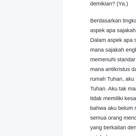
demikian? (Ya.)
Berdasarkan tingkat pertumbuhan yang sebenarnya dan keadaanmu sekarang ini, dalam aspek apa sajakah engkau semua merasa telah masuk ke dalam kenyataan kebenaran? Dalam aspek apa sajakah engkau merasa ada harapan bagimu untuk diselamatkan? Di area mana sajakah engkau belum masuk ke dalam kenyataan kebenaran tetapi masih jauh dari memenuhi standar untuk diselamatkan? Dapatkah engkau mengukurnya? (Dalam situasi di mana antikristus dan orang jahat mengganggu pekerjaan gereja, merugikan kepentingan rumah Tuhan, aku tidak memiliki rasa keadilan dan tidak sungguh-sungguh setia kepada Tuhan. Aku tak mampu mengambil sikap untuk membela kepentingan rumah Tuhan, dan aku tidak memiliki kesaksian mengenai hal-hal yang sangat penting ini. Dalam hal ini, jelaslah bahwa aku belum memenuhi standar untuk diselamatkan.) Ini adalah masalah nyata. Silakan semua orang mendiskusikan hal ini lebih lanjut. Selain mengenali tingkat pertumbuhanmu yang berkaitan dengan masalah mengenali dan menolak antikristus, di sisi lain, hal-hal apa sajakah yang pernah engkau hadapi dalam kehidupanmu sehari-hari yang membuatmu merasa engkau belum masuk ke dalam kenyataan, merasa engkau tak mampu menerapkan berdasarkan prinsip-prinsip kebenaran, dan meskipun engkau memahami doktrin, engkau tetap tak mampu memahami kebenaran dengan jelas, engkau tidak memiliki jalan yang jelas, dan engkau tidak tahu bagaimana melakukan sesuatu sesuai dengan maksud Tuhan, atau bagaimana mematuhi prinsip? (Setelah melaksanakan tugasku selama bertahun-tahun, kupikir aku mampu meninggalkan keluargaku, meninggalkan karierku, dan melepaskan sebagian perasaanku terhadap orang tua dan kerabatku. Namun, terkadang aku diperhadapkan dengan situasi nyata tertentu yang menyadarkanku bahwa masih ada perasaan dalam diriku, dan aku ingin berada di sisi orang tuaku, merawat dan berbakti kepada mereka. Jika aku tidak mampu melakukan ini, aku merasa berutang kepada mereka. Dengan mendengarkan persekutuan Tuhan baru-baru ini bahwa orang tua bukanlah orang yang kepadanya kami berutang, aku menyadari bahwa aku tidak memahami aspek kebenaran ini, dan aku belum tunduk pada k