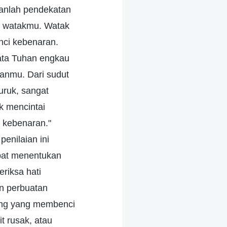
ukanlah pendekatan
ri watakmu. Watak
ci kebenaran.
ata Tuhan engkau
anmu. Dari sudut
uruk, sangat
ak mencintai
 kebenaran."
enilaian ini
pat menentukan
riksa hati
n perbuatan
ang yang membenci
t rusak, atau