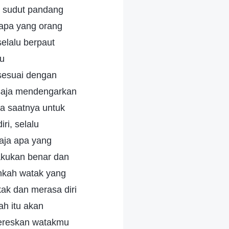
 sudut pandang
 apa yang orang
elalu berpaut
au
 sesuai dengan
 saja mendengarkan
ba saatnya untuk
ri, selalu
aja apa yang
akukan benar dan
ankah watak yang
ak dan merasa diri
h itu akan
ereskan watakmu