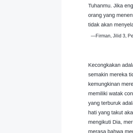
Tuhanmu. Jika en
orang yang menent
tidak akan menye
—Firman, Jilid 3, 
Kecongkakan adala
semakin mereka ti
kemungkinan merek
memiliki watak co
yang terburuk ada
hati yang takut a
mengikuti Dia, me
merasa bahwa mere