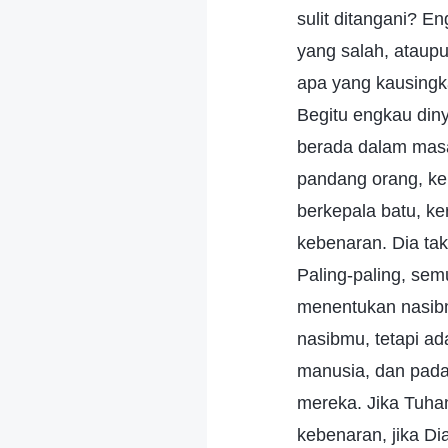
sulit ditangani? E
yang salah, ataup
apa yang kausing
Begitu engkau din
berada dalam masa
pandang orang, ke
berkepala batu, ke
kebenaran. Dia ta
Paling-paling, sem
menentukan nasibm
nasibmu, tetapi ad
manusia, dan pada
mereka. Jika Tuha
kebenaran, jika Di