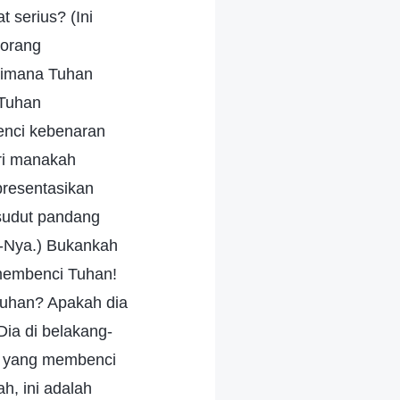
 serius? (Ini
 orang
aimana Tuhan
Tuhan
nci kebenaran
ari manakah
presentasikan
 sudut pandang
-Nya.) Bukankah
 membenci Tuhan!
uhan? Apakah dia
ia di belakang-
k yang membenci
, ini adalah