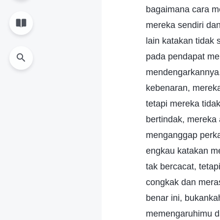
bagaimana cara m
mereka sendiri da
lain katakan tidak
pada pendapat mer
mendengarkannya. 
kebenaran, mereka
tetapi mereka tida
bertindak, mereka 
menganggap perkat
engkau katakan me
tak bercacat, teta
congkak dan meras
benar ini, bukank
memengaruhimu da