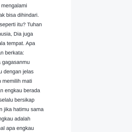
u mengalami
 bisa dihindari.
eperti itu? Tuhan
usia, Dia juga
ala tempat. Apa
n berkata:
da gagasanmu
u dengan jelas
 memilih mati
an engkau berada
elalu bersikap
n jika hatimu sama
engkau adalah
 hal apa engkau