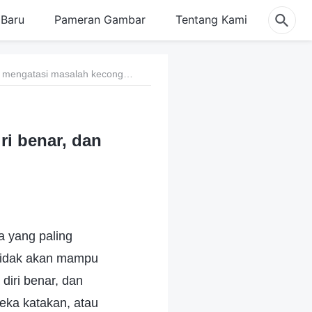
Baru
Pameran Gambar
Tentang Kami
20 Cara mengatasi masalah kecongkakan, merasa diri benar, dan berpaut pada pandangan sendiri
ri benar, dan
a yang paling
 tidak akan mampu
iri benar, dan
eka katakan, atau