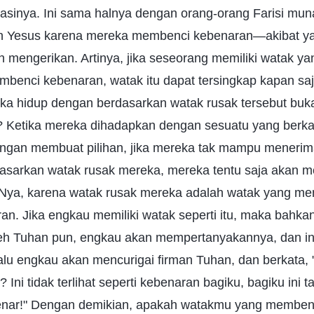
uasinya. Ini sama halnya dengan orang-orang Farisi mun
n Yesus karena mereka membenci kebenaran—akibat y
h mengerikan. Artinya, jika seseorang memiliki watak y
benci kebenaran, watak itu dapat tersingkap kapan sa
reka hidup dengan berdasarkan watak rusak tersebut bu
 Ketika mereka dihadapkan dengan sesuatu yang berka
ngan membuat pilihan, jika mereka tak mampu menerim
asarkan watak rusak mereka, mereka tentu saja akan 
Nya, karena watak rusak mereka adalah watak yang m
n. Jika engkau memiliki watak seperti itu, maka bahkan
eh Tuhan pun, engkau akan mempertanyakannya, dan in
alu engkau akan mencurigai firman Tuhan, dan berkata, 
? Ini tidak terlihat seperti kebenaran bagiku, bagiku in
nar!" Dengan demikian, apakah watakmu yang membenc