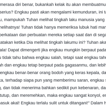
merasa diri benar, bukankah kelak itu akan membuatm
erius? Engkau pasti akan mengalami kemunduran, ini tak
, mampukah Tuhan melihat tingkah laku manusia yang s
elihatnya! Tuhan tidak hanya memeriksa lubuk hati man
perkataan dan perbuatan mereka setiap saat dan di seg
takan ketika Dia melihat tingkah lakumu ini? Tuhan aka
ala! Dapat dimengerti jika engkau mungkin berpaut pa
u tidak tahu bahwa engkau salah, tetapi saat engkau tah
h dan engkau tetap berpaut pada gagasanmu, dan lebih
, engkau benar-benar orang bodoh yang keras kepala, d
ka, terhadap siapa pun yang memberimu saran, engkau s
g, dan tidak menerima bahkan sedikit pun kebenaran, da
ertutup, dan meremehkan, maka engkau sangat konyol, 
asuk akal! Engkau terlalu sulit untuk ditangani!" Dalam