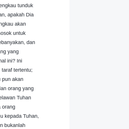
h engkau tunduk
han, apakah Dia
Engkau akan
sosok untuk
kebanyakan, dan
ang yang
 ini? Ini
araf tertentu;
u pun akan
dan orang yang
elawan Tuhan
a orang
mu kepada Tuhan,
n bukanlah