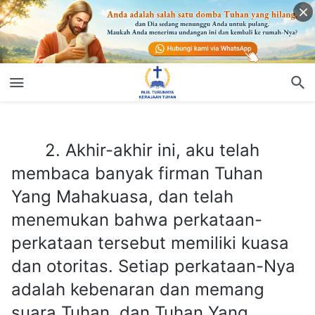
2. Akhir-akhir ini, aku telah membaca banyak firman Tuhan Yang Mahakuasa, dan telah menemukan bahwa perkataan-perkataan tersebut memiliki kuasa dan otoritas. Setiap perkataan-Nya adalah kebenaran dan memang suara Tuhan, dan Tuhan Yang Mahakuasa adalah kedatangan Tuhan Yesus kembali. Namun, ada satu hal yang tidak kupahami: ada beberapa orang yang sekarang berpura-pura menjadi Tuhan Yesus yang datang kembali, dan mereka juga berkata-kata. Beberapa dari perkataan mereka telah dijadikan buku, dan sejumlah orang telah ditipu untuk mengikuti mereka. Bagaimana kami dapat mengetahui perkataan Mesias palsu sebagaimana adanya?
2. Akhir-akhir ini, aku telah
membaca banyak firman Tuhan
Yang Mahakuasa, dan telah
menemukan bahwa perkataan-
perkataan tersebut memiliki kuasa
dan otoritas. Setiap perkataan-Nya
adalah kebenaran dan memang
suara Tuhan, dan Tuhan Yang