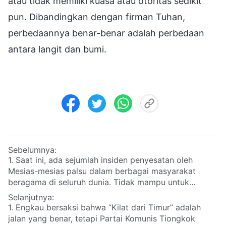
atau tidak memiliki kuasa atau otoritas sedikit
pun. Dibandingkan dengan firman Tuhan,
perbedaannya benar-benar adalah perbedaan
antara langit dan bumi.
Sebelumnya:
1. Saat ini, ada sejumlah insiden penyesatan oleh
Mesias-mesias palsu dalam berbagai masyarakat
beragama di seluruh dunia. Tidak mampu untuk
melihat penyesatan ini sebagaimana adanya, banyak
Selanjutnya:
orang telah mengikuti Mesias-mesias palsu ini, dengan
1. Engkau bersaksi bahwa “Kilat dari Timur” adalah
demikian menggenapi nubuat Tuhan Yesus: “
Jadi, jika
jalan yang benar, tetapi Partai Komunis Tiongkok