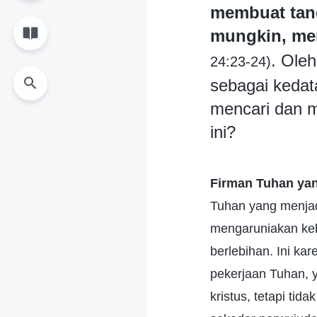
membuat tand
mungkin, mer
. Ole
24:23-24)
sebagai kedat
mencari dan m
ini?
Firman Tuhan yan
Tuhan yang menjad
mengaruniakan keb
berlebihan. Ini ka
pekerjaan Tuhan, 
kristus, tetapi ti