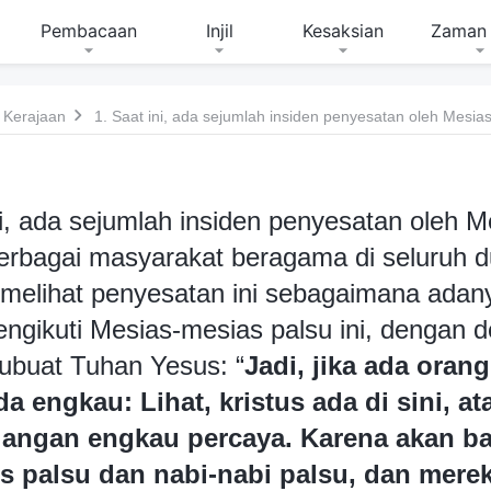
Pembacaan
Injil
Kesaksian
Zaman 
 Kerajaan
ni, ada sejumlah insiden penyesatan oleh 
erbagai masyarakat beragama di seluruh d
elihat penyesatan ini sebagaimana adan
engikuti Mesias-mesias palsu ini, dengan 
ubuat Tuhan Yesus: “
Jadi, jika ada oran
a engkau: Lihat, kristus ada di sini, at
 jangan engkau percaya. Karena akan b
tus palsu dan nabi-nabi palsu, dan mere