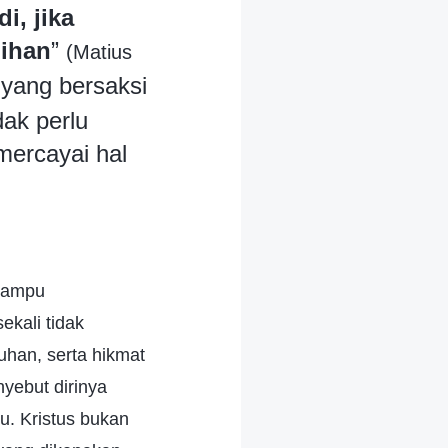
i, jika
lihan
”
(Matius
 yang bersaksi
dak perlu
mercayai hal
 mampu
kali tidak
uhan, serta hikmat
yebut dirinya
u. Kristus bukan