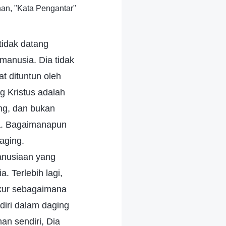
an, "Kata Pengantar"
tidak datang
manusia. Dia tidak
t dituntun oleh
 Kristus adalah
ing, dan bukan
a. Bagaimanapun
aging.
anusiaan yang
 Terlebih lagi,
ukur sebagaimana
iri dalam daging
an sendiri, Dia