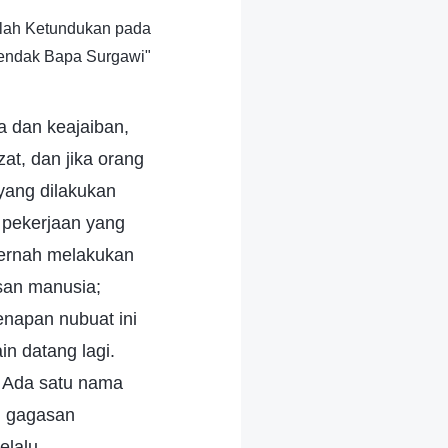
alah Ketundukan pada
endak Bapa Surgawi"
a dan keajaiban,
t, dan jika orang
yang dilakukan
i pekerjaan yang
pernah melakukan
asan manusia;
napan nubuat ini
in datang lagi.
i. Ada satu nama
m gagasan
elalu