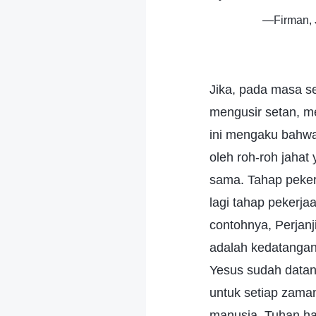
—Firman, 
Jika, pada masa s
mengusir setan, m
ini mengaku bahwa
oleh roh-roh jahat
sama. Tahap peker
lagi tahap pekerja
contohnya, Perjan
adalah kedatangan Y
Yesus sudah datang
untuk setiap zama
manusia, Tuhan har