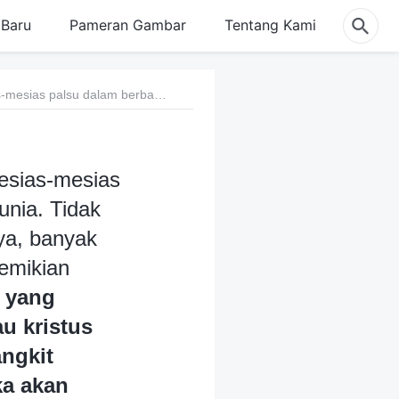
Baru
Pameran Gambar
Tentang Kami
1. Saat ini, ada sejumlah insiden penyesatan oleh Mesias-mesias palsu dalam berbagai masyarakat beragama di seluruh dunia. Tidak mampu untuk melihat penyesatan ini sebagaimana adanya, banyak orang telah mengikuti Mesias-mesias palsu ini, dengan demikian menggenapi nubuat Tuhan Yesus: “Jadi, jika ada orang yang berkata kepada engkau: Lihat, kristus ada di sini, atau kristus ada di sana; jangan engkau percaya. Karena akan bangkit kristus-kristus palsu dan nabi-nabi palsu, dan mereka akan membuat tanda-tanda dan mukjizat yang dahsyat; jadi, jika mungkin, mereka akan menyesatkan orang-orang pilihan” (Matius 24:23-24). Oleh sebab itu, kami percaya bahwa siapa pun yang bersaksi sebagai kedatangan Tuhan pastilah Mesias palsu, dan tidak perlu mencari dan menyelidiki mereka. Apakah kami salah memercayai hal ini?
Mesias-mesias
unia. Tidak
ya, banyak
demikian
g yang
au kristus
angkit
ka akan