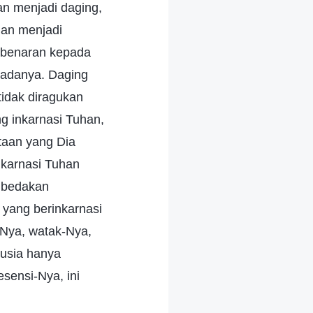
n menjadi daging,
han menjadi
ebenaran kepada
padanya. Daging
tidak diragukan
ng inkarnasi Tuhan,
taan yang Dia
nkarnasi Tuhan
embedakan
 yang berinkarnasi
-Nya, watak-Nya,
nusia hanya
sensi-Nya, ini