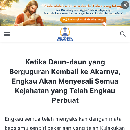
Ketika Daun-daun yang Berguguran Kembali ke Akarnya, Engkau Akan Menyesali Semua Kejahatan yang Telah Engkau Perbuat
Ketika Daun-daun yang
Berguguran Kembali ke Akarnya,
Engkau Akan Menyesali Semua
Kejahatan yang Telah Engkau
Perbuat
Engkau semua telah menyaksikan dengan mata kepalamu sendiri pekerjaan yang telah Kulakukan di antaramu, engkau sendiri telah mendengar firman yang telah Kuucapkan, dan engkau semua telah mengetahui sikap-Ku terhadapmu, jadi engkau semua seharusnya tahu mengapa Aku melakukan pekerjaan ini dalam dirimu. Kuberitahukan kepadamu dengan sejujurnya, engkau semua bukan apa-apa selain alat bagi pekerjaan penaklukan-Ku pada akhir zaman, alat bagi penyebaran pekerjaan-Ku di antara bangsa-bangsa kafir. Aku berbicara melalui ketidakbenaran, kenajisan, penentangan, dan pemberontakanmu, supaya dapat dengan lebih baik menyebarkan pekerjaan-Ku, dan agar nama-Ku dapat disebarluaskan di antara bangsa-bangsa kafir, yang berarti, disebarluaskan di antara bangsa apa pun di luar Israel. Ini adalah agar nama-Ku, perbuatan-Ku, dan suara-Ku dapat disebarluaskan ke seluruh bangsa-bangsa kafir, dan dengan demikian semua bangsa yang bukan bangsa Israel itu dapat ditaklukkan oleh-Ku dan dapat menyembah-Ku, menjadi tanah kudus-Ku di luar tanah Israel dan Mesir. Penyebaran pekerjaan-Ku sebenarnya adalah penyebaran pekerjaan penaklukan-Ku dan perluasan tanah kudus-Ku; itu adalah perluasan pijakan kaki-Ku di muka bumi. Engkau semua harus jelas bahwa engkau semua hanyalah makhluk ciptaan yang Kutaklukkan di antara bangsa-bangsa kafir. Dari semula, engkau tidak memiliki baik status maupun nilai kegunaan, dan sama sekali tidak ada gunanya. Hanya karena Aku mengangkat belatung-belatung dari tumpukan kotoran untuk menjadi contoh penaklukan-Ku di seluruh bumi, untuk menjadi satu-satunya "bahan referensi" bagi penaklukan-Ku atas seluruh bumi, maka engkau semua cukup beruntung bisa memiliki hubungan dengan-Ku, dan berkumpul bersama-Ku saat ini. Karena statusmu yang rendah itulah Aku telah memilihmu untuk menjadi contoh dan model dari pekerjaan penaklukan-Ku. Hanya karena alasan inilah Aku bekerja dan berfirman di antaramu, dan Aku hidup serta tinggal bersamamu. Engkau seharusnya tahu bahwa karena pengelolaan-Ku dan karena kebencian-Ku yang ekstrem kepada para belatung di tumpukan kotoran, maka Aku berfirman di antara engkau semua—itu telah mencapai titik di mana Aku sangat murka. Pekerjaan-Ku di antara engkau semua sama sekali tidak sama dengan pekerjaan Yahweh di Israel, dan terlebih lagi, itu tidak sama dengan pekerjaan Yesus di Yudea. Dengan toleransi yang besar Aku berfirman dan bekerja, dan dengan kemarahan serta penghakiman Aku menaklukkan orang-orang yang bobrok ini. Itu sama sekali tidak seperti pekerjaan Yahweh memimpin umat-Nya di Israel. Pekerjaan-Nya di Israel adalah menganugerahkan makanan dan air hidup, dan Dia penuh belas kasihan dan kasih bagi umat-Nya sambil menyediakan kebutuhan mereka. Pekerjaan sekarang ini dilakukan di antara sebuah bangsa terkutuk yang bukan umat pilihan. Tidak ada makanan berlimpah, juga tidak ada air hidup yang memuaskan dahaga, dan terlebih lagi, tidak ada perbekalan barang-barang materi yang banyak; hanya ada penyediaan sejumlah besar penghakiman, kutukan, dan hajaran. Belatung-belatung yang hidup di tumpukan kotoran ini sama sekali tidak layak untuk memperoleh bergunung-gunung domba dan ternak, kekayaan yang besar dan anak-anak paling elok di seluruh negeri, seperti yang Kuanugerahkan kepada Israel. Di atas mezbah, Israel masa kini mempersembahkan domba dan ternak, barang-barang dari emas dan perak yang dengannya Aku memberi makan penduduknya, melampaui sepersepuluh bagian yang ditentukan Yahweh di bawah hukum Taurat, sehingga Aku telah menganugerahkan kepada mereka jauh lebih banyak—lebih dari seratus kali lipat yang diperoleh orang Israel di bawah hukum Taurat. Apa yang Kuberikan untuk memelihara Israel melampaui semua yang Abraham dapatkan, dan semua yang Ishak dapatkan. Aku akan membuat keluarga Israel bereproduksi dan bertambah banyak, dan Aku akan membuat umat-Ku Israel menyebar ke seluruh bumi. Mereka yang Aku berkati dan pedulikan tetaplah umat Israel yang terpilih—yaitu orang-orang yang mendedikasikan kepada-Ku segala sesuatu yang telah mereka peroleh dari-Ku. Karena mereka selalu mengingat-Ku, mereka mempersembahkan anak sapi dan anak domba sulung mereka di mezbah kudus-Ku dan mempersembahkan segala sesuatu yang mereka miliki di hadapan-Ku, bahkan sampai mempersembahkan putra sulung mereka yang baru lahir sebagai antisipasi kedatangan-Ku kembali. Lalu, bagaimana dengan engkau semua? Engkau membangkitkan amarah-Ku, mengajukan tuntutan kepada-Ku, dan mencuri persembahan mereka yang mempersembahkan sesuatu kepada-Ku, dan engkau tidak tahu bahwa engkau sedang menyinggung-Ku; dengan demikian, yang engkau semua dapatkan hanyalah ratap tangis dan hukuman dalam kegelapan. Engkau semua telah memicu amarah-Ku berkali-kali dan Aku telah menurunkan hujan api-Ku, sampai-sampai cukup banyak orang yang mengalami akhir hidup yang tragis, dan rumah-rumah yang bahagia telah menjadi kuburan yang tandus. Satu-satunya yang Kumiliki untuk belatung-belatung ini adalah amarah tanpa akhir, dan Aku tidak bermaksud untuk memberkati mereka. Hanya demi pekerjaan-Ku sajalah Aku membuat pengecualian dan mengangkatmu, serta menanggung penghinaan yang besar dan bekerja di antara engkau semua. Jika bukan karena kehendak Bapa-Ku, bagaimana mungkin Aku hidup serumah dengan para belatung yang menggeliat-geliat di tumpukan kotoran? Aku merasakan kebencian ekstrem terhadap semua tindakan dan perkataanmu, dan bagaimanapun, karena Aku memiliki "ketertarikan" akan kenajisan dan pemberontakanmu, ini telah menjadi koleksi kata-kata-Ku yang luar biasa. Jika tidak, Aku sama sekali tidak akan tinggal di antaramu sedemikian lamanya. Oleh karena itu, engkau semua seharusnya tahu bahwa sikap-Ku terhadapmu hanyalah simpati dan kasihan; tanpa setetes pun kasih, dan yang Kumiliki bagimu hanyalah toleransi, karena Aku melakukan ini hanya demi pekerjaan-Ku. Engkau semua telah melihat perbuatan-Ku hanya karena Aku telah memilih kenajisan dan pemberontakan sebagai "bahan baku"; jika tidak, Aku sama sekali tidak akan menyingkapkan perbuatan-Ku kepada belatung-belatung ini. Aku bekerja di dalam dirimu hanya dengan rasa enggan, sama sekali tidak seperti kemauan dan kesediaan ketika Aku melakukan pekerjaan-Ku di Israel. Aku membawa amarah-Ku selagi memaksakan diri-Ku berfirman di antara engkau semua. Jika bukan karena pekerjaan-Ku yang lebih besar, bagaimana mungkin mata-Ku terus-menerus menoleransi keberadaan belatung-belatung semacam? Jika bukan demi nama-Ku, sudah sejak lama Aku akan naik ke tempat tertinggi dan membakar habis belatung-belatung ini bersama dengan tumpukan kotoran mereka! Jika bukan demi kemuliaan-Ku, bagaimana mungkin Kubiarkan setan-setan jahat ini menentang-Ku secara terbuka dengan kepala mereka yang bergeleng-geleng di depan mata-Ku? Jika bukan demi terlaksananya pekerjaan-Ku dengan mulus tanpa hambatan sedikit pun, bagaimana mungkin Aku membiarkan orang-orang yang seperti belatung ini menganiaya-Ku sesuka hati? Seandainya seratus orang di sebuah desa di Israel bangkit untuk menentang Aku seperti ini, sekalipun mereka membawa korban persembahan kepada-Ku, Aku tetap akan melenyapkan dan melemparkan mereka ke dalam retakan tanah sehingga orang di kota-kota lainnya tidak akan pernah lagi melawan. Aku adalah api yang menghanguskan segalanya dan Aku tidak menoleransi pelanggaran. Karena semua manusia diciptakan oleh-Ku, apa pun yang Kukatakan dan Kulakukan, mereka harus tunduk, dan mereka tidak boleh melawan. Manusia tidak berhak ikut campur dalam pekerjaan-Ku, dan terlebih lagi, mereka tidak memenuhi syarat untuk menganalisis yang benar atau salah dalam pekerjaan-Ku dan dalam firman-Ku. Aku adalah Sang Pencipta, dan makhluk ciptaan harus memenuhi semua yang Kutuntut dengan hati yang takut akan Aku; mereka tidak seharusnya mencoba berdebat dengan-Ku, dan terutama, mereka seharusnya tidak menentang. Aku memerintah umat-Ku dengan otoritas-Ku, dan semua makhluk ciptaan yang diciptakan oleh-Ku harus tunduk pada otoritas-Ku. Meskipun sekarang ini engkau semua berani dan lancang di hadapan-Ku, meskipun engkau memberontak terhadap firman yang Kugunakan untuk mengajarmu, dan engkau tidak kenal takut, Aku hanya menghadapi pemberontakanmu dengan toleransi; Aku tidak akan meledak marah karena belatung-belatung kecil yang tidak berarti telah mengaduk-aduk kotoran, sehingga membiarkan pekerjaan-Ku terpengaruh. Aku menoleransi berlanjutnya keberadaan segala sesuatu yang Kubenci dan semua hal yang menjijikkan bagi-Ku demi kehendak Bapa-Ku, dan Aku akan terus melakukannya hingga seluruh perkataan-Ku lengkap, hingga saat terakhir-Ku. Jangan khawatir! Aku tidak akan turun ke tingkat yang sama dengan belatung tanpa nama, dan Aku tidak akan membandingkan kemampuan-Ku dengan kemampuanmu. Aku sangat membencimu, tetapi Aku masih bisa menahannya. Engkau memberontak terhadap-Ku, tetapi engkau tidak bisa melarikan diri dari hari ketika Aku akan menghajarmu, seperti yang sudah dijanjikan kepada-Ku oleh Bapa-Ku. Dapatkah seekor belatung yang diciptakan dibandingkan dengan Sang Pencipta? Pada musim gugur, daun-daun yang berguguran akan kembali ke akarnya; engkau akan kembali ke rumah "bapa"-mu, dan Aku akan kembali ke sisi Bapa-Ku. Aku akan ditemani oleh kasih sayang lembut Bapa-Ku dan engkau akan diikuti oleh injakan kaki bapamu. Aku akan memiliki kemuliaan Bapa-Ku dan engkau akan memiliki rasa malu bapamu. Aku akan menggunakan hajaran yang sudah lama Kutahan untuk menyertaimu dan engkau akan menerima hajaran-Ku dengan dagingmu yang berbau busuk yang telah dirusak selama puluhan ribu tahun. Aku akan mengakhiri dalam dirimu pekerjaan firman-Ku yang disertai dengan toleransi, dan engkau akan mulai memenuhi peranmu, yakni menderita kesukaran yang dibicarakan dalam firman-Ku. Aku akan sangat bersukacita dan bekerja di Israel; engkau akan meratap dan menggertakkan gigi, hidup dan sekarat di dalam lumpur. Aku akan mendapatkan kembali wujud asli-Ku dan tidak lagi tinggal di tempat najis bersamamu, sementara engkau akan mendapatkan kembali keburukan aslimu dan terus berkuban