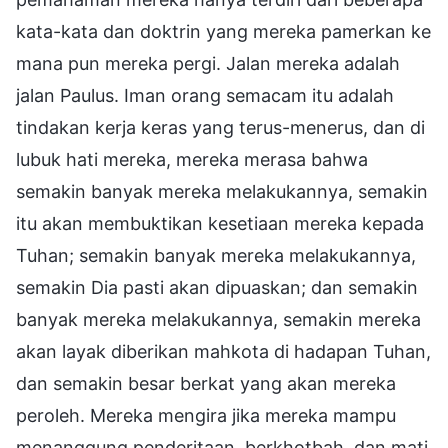
kata-kata dan doktrin yang mereka pamerkan ke
mana pun mereka pergi. Jalan mereka adalah
jalan Paulus. Iman orang semacam itu adalah
tindakan kerja keras yang terus-menerus, dan di
lubuk hati mereka, mereka merasa bahwa
semakin banyak mereka melakukannya, semakin
itu akan membuktikan kesetiaan mereka kepada
Tuhan; semakin banyak mereka melakukannya,
semakin Dia pasti akan dipuaskan; dan semakin
banyak mereka melakukannya, semakin mereka
akan layak diberikan mahkota di hadapan Tuhan,
dan semakin besar berkat yang akan mereka
peroleh. Mereka mengira jika mereka mampu
menanggung penderitaan, berkhotbah, dan mati