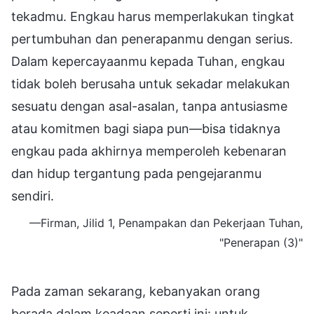
tekadmu. Engkau harus memperlakukan tingkat
pertumbuhan dan penerapanmu dengan serius.
Dalam kepercayaanmu kepada Tuhan, engkau
tidak boleh berusaha untuk sekadar melakukan
sesuatu dengan asal-asalan, tanpa antusiasme
atau komitmen bagi siapa pun—bisa tidaknya
engkau pada akhirnya memperoleh kebenaran
dan hidup tergantung pada pengejaranmu
sendiri.
—Firman, Jilid 1, Penampakan dan Pekerjaan Tuhan,
"Penerapan (3)"
Pada zaman sekarang, kebanyakan orang
berada dalam keadaan seperti ini: untuk