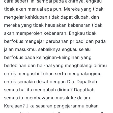
cara seperti ini sampai pada akhirnya, engkau
tidak akan menuai apa pun. Mereka yang tidak
mengejar kehidupan tidak dapat diubah, dan
mereka yang tidak haus akan kebenaran tidak
akan memperoleh kebenaran. Engkau tidak
berfokus mengejar perubahan pribadi dan pada
jalan masukmu, sebaliknya engkau selalu
berfokus pada keinginan-keinginan yang
berlebihan dan hal-hal yang menghalangi dirimu
untuk mengasihi Tuhan serta menghalangimu
untuk semakin dekat dengan Dia. Dapatkah
semua hal itu mengubah dirimu? Dapatkah
semua itu membawamu masuk ke dalam
Kerajaan? Jika sasaran pengejaranmu bukan