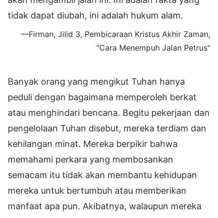
tidak dapat diubah, ini adalah hukum alam.
—Firman, Jilid 3, Pembicaraan Kristus Akhir Zaman,
"Cara Menempuh Jalan Petrus"
Banyak orang yang mengikut Tuhan hanya
peduli dengan bagaimana memperoleh berkat
atau menghindari bencana. Begitu pekerjaan dan
pengelolaan Tuhan disebut, mereka terdiam dan
kehilangan minat. Mereka berpikir bahwa
memahami perkara yang membosankan
semacam itu tidak akan membantu kehidupan
mereka untuk bertumbuh atau memberikan
manfaat apa pun. Akibatnya, walaupun mereka