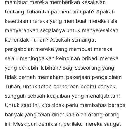
membuat mereka memberikan kesaksian
tentang Tuhan tanpa mencari upah? Apakah
kesetiaan mereka yang membuat mereka rela
menyerahkan segalanya untuk menyelesaikan
kehendak Tuhan? Ataukah semangat
pengabdian mereka yang membuat mereka
selalu meninggalkan keinginan pribadi mereka
yang berlebih-lebihan? Bagi seseorang yang
tidak pernah memahami pekerjaan pengelolaan
Tuhan, untuk tetap berkorban begitu banyak,
sungguh sebuah keajaiban yang menakjubkan!
Untuk saat ini, kita tidak perlu membahas berapa
banyak yang telah diberikan oleh orang-orang
ini. Meskipun demikian, perilaku mereka sangat