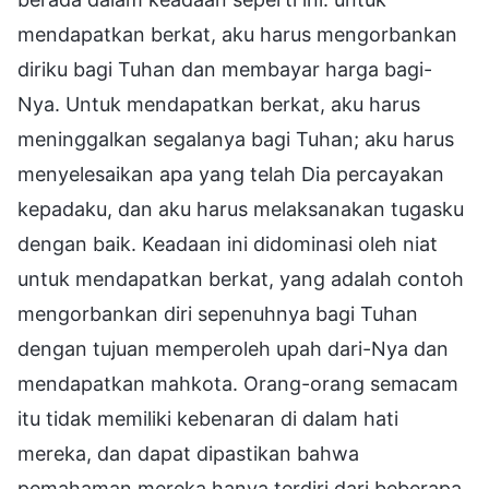
mendapatkan berkat, aku harus mengorbankan
diriku bagi Tuhan dan membayar harga bagi-
Nya. Untuk mendapatkan berkat, aku harus
meninggalkan segalanya bagi Tuhan; aku harus
menyelesaikan apa yang telah Dia percayakan
kepadaku, dan aku harus melaksanakan tugasku
dengan baik. Keadaan ini didominasi oleh niat
untuk mendapatkan berkat, yang adalah contoh
mengorbankan diri sepenuhnya bagi Tuhan
dengan tujuan memperoleh upah dari-Nya dan
mendapatkan mahkota. Orang-orang semacam
itu tidak memiliki kebenaran di dalam hati
mereka, dan dapat dipastikan bahwa
pemahaman mereka hanya terdiri dari beberapa