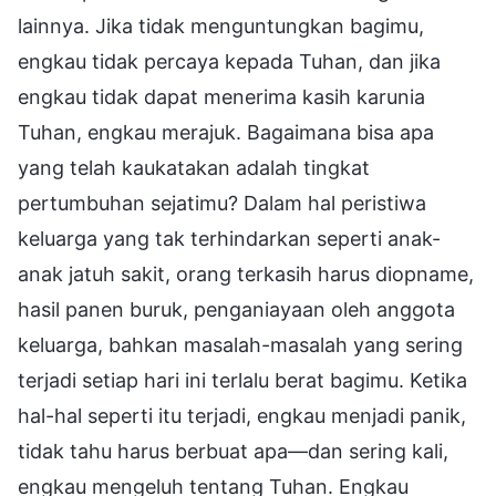
lainnya. Jika tidak menguntungkan bagimu,
engkau tidak percaya kepada Tuhan, dan jika
engkau tidak dapat menerima kasih karunia
Tuhan, engkau merajuk. Bagaimana bisa apa
yang telah kaukatakan adalah tingkat
pertumbuhan sejatimu? Dalam hal peristiwa
keluarga yang tak terhindarkan seperti anak-
anak jatuh sakit, orang terkasih harus diopname,
hasil panen buruk, penganiayaan oleh anggota
keluarga, bahkan masalah-masalah yang sering
terjadi setiap hari ini terlalu berat bagimu. Ketika
hal-hal seperti itu terjadi, engkau menjadi panik,
tidak tahu harus berbuat apa—dan sering kali,
engkau mengeluh tentang Tuhan. Engkau