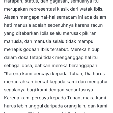
Harapan, status, dan gagasan, semuanya itu
merupakan representasi klasik dari watak Iblis.
Alasan mengapa hal-hal semacam ini ada dalam
hati manusia adalah sepenuhnya karena racun
yang ditebarkan Iblis selalu merusak pikiran
manusia, dan manusia selalu tidak mampu
menepis godaan Iblis tersebut. Mereka hidup
dalam dosa tetapi tidak menganggap hal itu
sebagai dosa, bahkan mereka beranggapan:
"Karena kami percaya kepada Tuhan, Dia harus
mencurahkan berkat kepada kami dan mengatur
segalanya bagi kami dengan sepantasnya.
Karena kami percaya kepada Tuhan, maka kami
harus lebih unggul daripada orang lain, dan kami