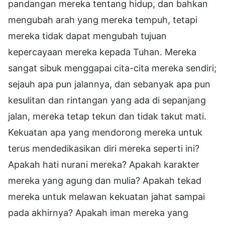
pandangan mereka tentang hidup, dan bahkan
mengubah arah yang mereka tempuh, tetapi
mereka tidak dapat mengubah tujuan
kepercayaan mereka kepada Tuhan. Mereka
sangat sibuk menggapai cita-cita mereka sendiri;
sejauh apa pun jalannya, dan sebanyak apa pun
kesulitan dan rintangan yang ada di sepanjang
jalan, mereka tetap tekun dan tidak takut mati.
Kekuatan apa yang mendorong mereka untuk
terus mendedikasikan diri mereka seperti ini?
Apakah hati nurani mereka? Apakah karakter
mereka yang agung dan mulia? Apakah tekad
mereka untuk melawan kekuatan jahat sampai
pada akhirnya? Apakah iman mereka yang