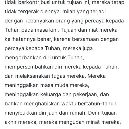
tidak berkontribusi untuk tujuan ini, mereka tetap
tidak tergerak olehnya. Inilah yang terjadi
dengan kebanyakan orang yang percaya kepada
Tuhan pada masa kini. Tujuan dan niat mereka
kelihatannya benar, karena bersamaan dengan
percaya kepada Tuhan, mereka juga
mengorbankan diri untuk Tuhan,
mempersembahkan diri mereka kepada Tuhan,
dan melaksanakan tugas mereka. Mereka
meninggalkan masa muda mereka,
meninggalkan keluarga dan pekerjaan, dan
bahkan menghabiskan waktu bertahun-tahun
menyibukkan diri jauh dari rumah. Demi tujuan
akhir mereka, mereka mengubah minat mereka,