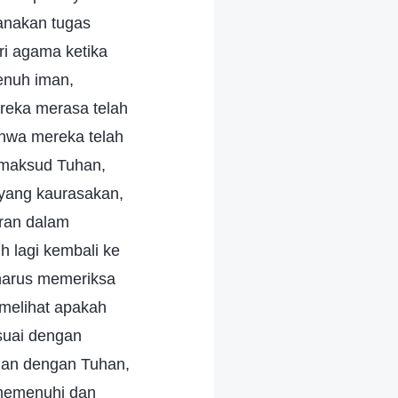
anakan tugas
ri agama ketika
enuh iman,
reka merasa telah
hwa mereka telah
 maksud Tuhan,
 yang kaurasakan,
ran dalam
 lagi kembali ke
harus memeriksa
 melihat apakah
suai dengan
gan dengan Tuhan,
memenuhi dan