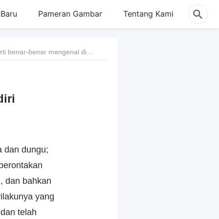
Baru
Pameran Gambar
Tentang Kami
4. Apa arti benar-benar mengenal diri sendiri
iri
a dan dungu;
mberontakan
h, dan bahkan
rilakunya yang
dan telah