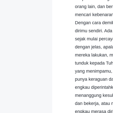
orang lain, dan be
mencari kebenaran
Dengan cara demi
dirimu sendiri. A
sejak mulai perc
dengan jelas, apa
mereka lakukan, 
tunduk kepada Tuh
yang menimpamu, 
punya keraguan da
engkau diperintah
menanggung kesuka
dan bekerja, atau 
engkau merasa di