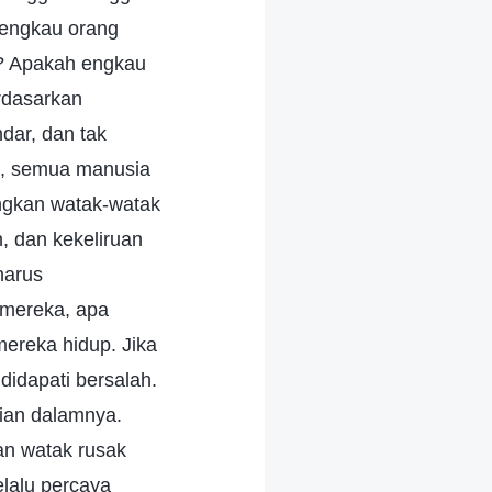
 engkau orang
n? Apakah engkau
rdasarkan
dar, dan tak
di, semua manusia
ngkan watak-watak
, dan kekeliruan
harus
mereka, apa
mereka hidup. Jika
idapati bersalah.
ian dalamnya.
n watak rusak
elalu percaya