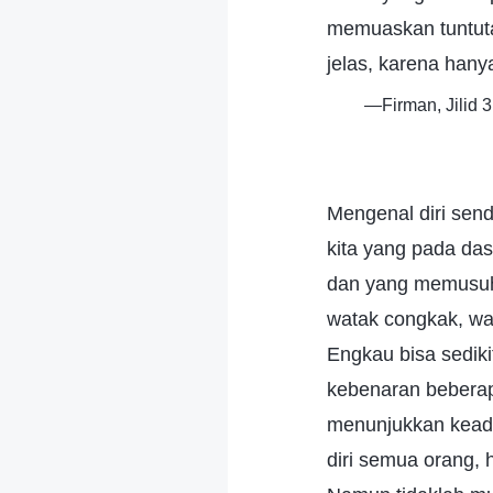
memuaskan tuntut
jelas, karena hany
—Firman, Jilid 
Mengenal diri send
kita yang pada da
dan yang memusuhi
watak congkak, wat
Engkau bisa sedik
kebenaran beberap
menunjukkan keada
diri semua orang, 