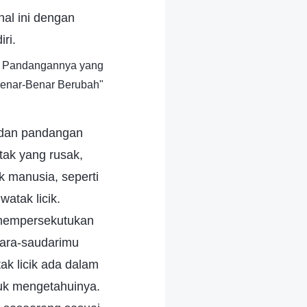
al ini dengan
ri.
li Pandangannya yang
Benar-Benar Berubah"
n dan pandangan
tak yang rusak,
 manusia, seperti
atak licik.
 mempersekutukan
dara-saudarimu
k licik ada dalam
tuk mengetahuinya.