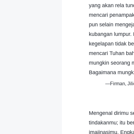
yang akan rela tun
mencari penampaka
pun selain mengej
kubangan lumpur.
kegelapan tidak be
mencari Tuhan ba
mungkin seorang m
Bagaimana mungkin
—Firman, Jil
Mengenal dirimu se
tindakanmu; itu be
imajinasimu. Engka