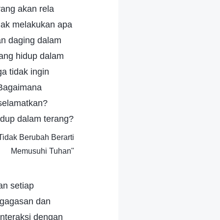
yang akan rela
idak melakukan apa
an daging dalam
ang hidup dalam
a tidak ingin
 Bagaimana
iselamatkan?
idup dalam terang?
idak Berubah Berarti
Memusuhi Tuhan"
an setiap
a gagasan dan
interaksi dengan