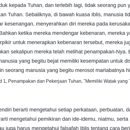
duk kepada Tuhan, dan terlebih lagi, tidak seorang pun 
n Tuhan. Sebaliknya, di bawah kuasa Iblis, manusia t
ar kesenangan, menyerahkan diri mereka pada kerusak
 Bahkan ketika mereka mendengar kebenaran, mereka y
rpikir untuk menerapkan kebenaran tersebut, mereka jug
hkan sekalipun mereka telah melihat penampakan-Nya.
anusia yang begitu bejat memiliki kesempatan untuk d
 seorang manusia yang begitu merosot martabatnya h
id 1, Penampakan dan Pekerjaan Tuhan, "Memiliki Watak yang T
ndiri berarti mengetahui setiap perkataan, perbuatan, d
rarti mengetahui pemikiran dan ide-idemu, niatmu, sert
u juga harus mengetahui falsafah Iblis tentang cara ber