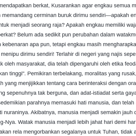
mendapatkan berkat, Kusarankan agar engkau semua m
an memandang cerminan buruk dirimu sendiri—apakah en
ntuk menjadi seorang raja? Apakah engkau memiliki wa
erkat? Belum ada sedikit pun perubahan dalam watak
kebenaran apa pun, tetapi engkau masih mengharapka
menipu dirimu sendiri! Terlahir di negeri yang najis seper
k oleh masyarakat, dia telah dipengaruhi oleh etika feoda
dikan tinggi". Pemikiran terbelakang, moralitas yang rus
ah yang menjijikkan tentang cara berinteraksi dengan ora
ng sepenuhnya tak berguna, dan adat-istiadat serta gay
sedemikian parahnya memasuki hati manusia, dan telah
i nuraninya. Akibatnya, manusia menjadi semakin jauh 
Nya. Watak manusia menjadi lebih jahat hari demi hari
akan rela mengorbankan segalanya untuk Tuhan, tidak 