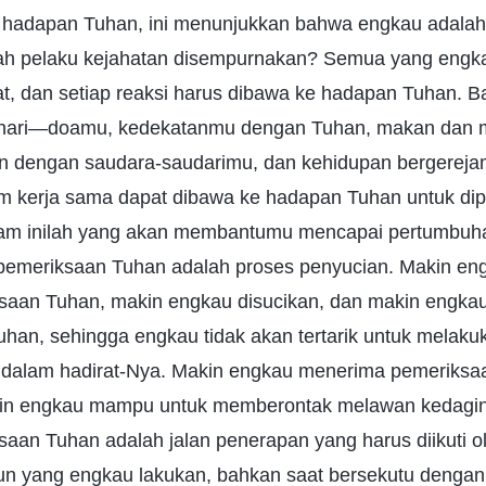
ke hadapan Tuhan, ini menunjukkan bahwa engkau adalah
ah pelaku kejahatan disempurnakan? Semua yang engka
iat, dan setiap reaksi harus dibawa ke hadapan Tuhan. 
i-hari—doamu, kedekatanmu dengan Tuhan, makan dan 
an dengan saudara-saudarimu, dan kehidupan bergere
 kerja sama dapat dibawa ke hadapan Tuhan untuk dipe
m inilah yang akan membantumu mencapai pertumbuha
pemeriksaan Tuhan adalah proses penyucian. Makin e
aan Tuhan, makin engkau disucikan, dan makin engkau
an, sehingga engkau tidak akan tertarik untuk melaku
 dalam hadirat-Nya. Makin engkau menerima pemeriksa
kin engkau mampu untuk memberontak melawan kedagin
aan Tuhan adalah jalan penerapan yang harus diikuti o
pun yang engkau lakukan, bahkan saat bersekutu dengan