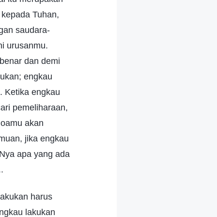
u kepada Tuhan,
ngan saudara-
ni urusanmu.
 benar dan demi
kukan; engkau
. Ketika engkau
ari pemeliharaan,
-doamu akan
muan, jika engkau
Nya apa yang ada
.
lakukan harus
ngkau lakukan