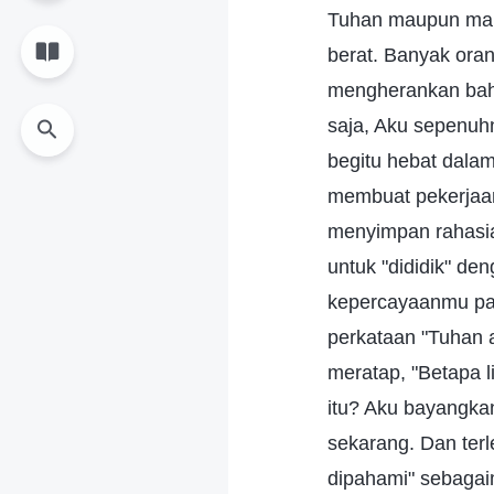
Tuhan maupun manu
berat. Banyak oran
mengherankan bahw
saja, Aku sepenuhn
begitu hebat dalam
membuat pekerjaan
menyimpan rahasia
untuk "dididik" de
kepercayaanmu pa
perkataan "Tuhan 
meratap, "Betapa l
itu? Aku bayangka
sekarang. Dan terl
dipahami" sebagaim