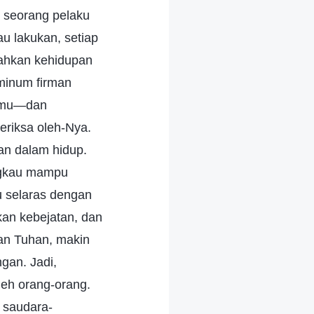
 seorang pelaku
u lakukan, setiap
Bahkan kehidupan
minum firman
jamu—dan
riksa oleh-Nya.
n dalam hidup.
ngkau mampu
 selaras dengan
kan kebejatan, dan
an Tuhan, makin
gan. Jadi,
leh orang-orang.
 saudara-