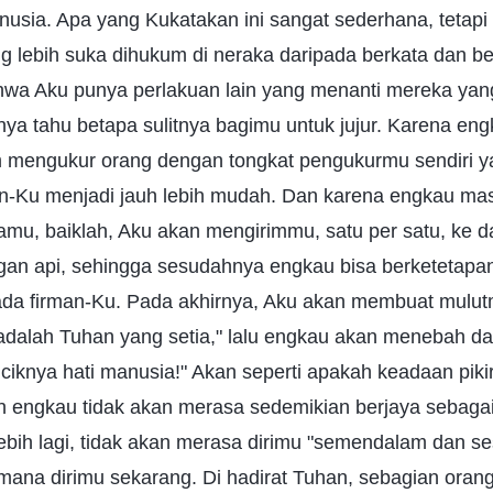
sia. Apa yang Kukatakan ini sangat sederhana, tetapi
g lebih suka dihukum di neraka daripada berkata dan ber
a Aku punya perlakuan lain yang menanti mereka yang t
ya tahu betapa sulitnya bagimu untuk jujur. Karena engk
 mengukur orang dengan tongkat pengukurmu sendiri yan
-Ku menjadi jauh lebih mudah. Dan karena engkau ma
mu, baiklah, Aku akan mengirimmu, satu per satu, ke 
ngan api, sehingga sesudahnya engkau bisa berketetapa
da firman-Ku. Pada akhirnya, Aku akan membuat mul
adalah Tuhan yang setia," lalu engkau akan menebah 
iciknya hati manusia!" Akan seperti apakah keadaan pik
n engkau tidak akan merasa sedemikian berjaya sebaga
ebih lagi, tidak akan merasa dirimu "semendalam dan sesu
ana dirimu sekarang. Di hadirat Tuhan, sebagian orang