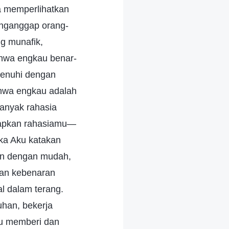
ka memperlihatkan
enganggap orang-
ng munafik,
ahwa engkau benar-
penuhi dengan
ahwa engkau adalah
anyak rahasia
kapkan rahasiamu—
aka Aku katakan
an dengan mudah,
lan kebenaran
l dalam terang.
uhan, bekerja
lu memberi dan