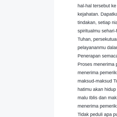
hal-hal tersebut 
kejahatan. Dapatk
tindakan, setiap n
spiritualmu sehar
Tuhan, persekutu
pelayananmu dalam
Penerapan semaca
Proses menerima 
menerima pemeriks
maksud-maksud Tuh
hatimu akan hidup
malu Iblis dan ma
menerima pemeriks
Tidak peduli apa 