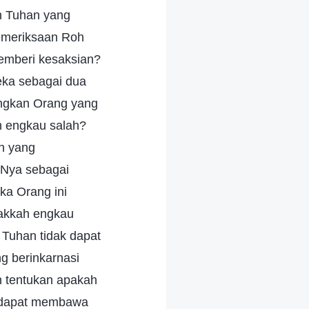
n Tuhan yang
emeriksaan Roh
emberi kesaksian?
ka sebagai dua
angkan Orang yang
h engkau salah?
n yang
i-Nya sebagai
ka Orang ini
dakkah engkau
 Tuhan tidak dapat
g berinkarnasi
n tentukan apakah
k dapat membawa