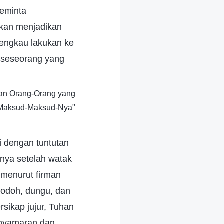
eminta
akan menjadikan
engkau lakukan ke
 seseorang yang
an Orang-Orang yang
 Maksud-Maksud-Nya"
i dengan tuntutan
anya setelah watak
menurut firman
bodoh, dungu, dan
sikap jujur, Tuhan
enyamaran dan