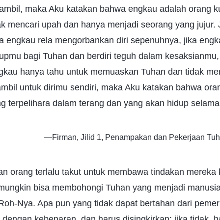
ambil, maka Aku katakan bahwa engkau adalah orang ku
ak mencari upah dan hanya menjadi seorang yang jujur.
jika engkau rela mengorbankan diri sepenuhnya, jika en
pmu bagi Tuhan dan berdiri teguh dalam kesaksianmu, j
ngkau hanya tahu untuk memuaskan Tuhan dan tidak mem
mbil untuk dirimu sendiri, maka Aku katakan bahwa oran
g terpelihara dalam terang dan yang akan hidup selam
—Firman, Jilid 1, Penampakan dan Pekerjaan Tuha
kan orang terlalu takut untuk membawa tindakan mereka
mungkin bisa membohongi Tuhan yang menjadi manusia,
oh-Nya. Apa pun yang tidak dapat bertahan dari peme
i dengan kebenaran, dan harus disingkirkan; jika tidak, 