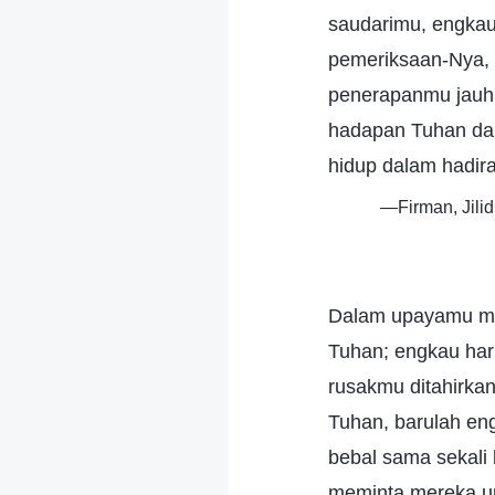
saudarimu, engka
pemeriksaan-Nya, 
penerapanmu jauh
hadapan Tuhan da
hidup dalam hadira
—Firman, Jili
Dalam upayamu men
Tuhan; engkau haru
rusakmu ditahirk
Tuhan, barulah en
bebal sama sekali 
meminta mereka u