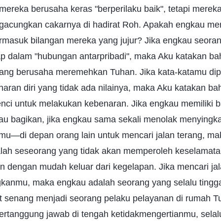
mereka berusaha keras "berperilaku baik", tetapi mere
gacungkan cakarnya di hadirat Roh. Apakah engkau m
termasuk bilangan mereka yang jujur? Jika engkau seora
p dalam "hubungan antarpribadi", maka Aku katakan b
ang berusaha meremehkan Tuhan. Jika kata-katamu di
aran diri yang tidak ada nilainya, maka Aku katakan b
nci untuk melakukan kebenaran. Jika engkau memiliki b
au bagikan, jika engkau sama sekali menolak menying
nmu—di depan orang lain untuk mencari jalan terang, m
lah seseorang yang tidak akan memperoleh keselamat
an dengan mudah keluar dari kegelapan. Jika mencari ja
anmu, maka engkau adalah seorang yang selalu tingga
t senang menjadi seorang pelaku pelayanan di rumah T
bertanggung jawab di tengah ketidakmengertianmu, sela