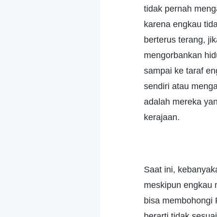
tidak pernah meng
karena engkau tid
berterus terang, 
mengorbankan hidu
sampai ke taraf e
sendiri atau menga
adalah mereka yan
kerajaan.
Saat ini, kebanya
meskipun engkau 
bisa membohongi R
berarti tidak sesua