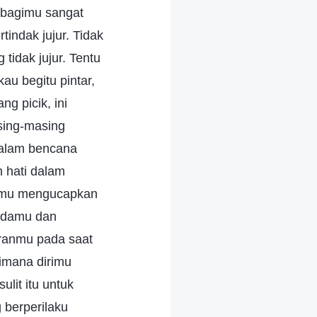
 bagimu sangat
tindak jujur. Tidak
idak jujur. Tentu
au begitu pintar,
g picik, ini
sing-masing
dalam bencana
n hati dalam
utmu mengucapkan
dadamu dan
iranmu pada saat
imana dirimu
lit itu untuk
 berperilaku