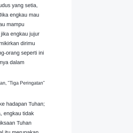
dus yang setia,
 Jika engkau mau
gkau mampu
ika engkau jujur
ikirkan dirimu
g-orang seperti ini
anya dalam
n, "Tiga Peringatan"
 ke hadapan Tuhan;
 engkau tidak
riksaan Tuhan
hal itu merupakan