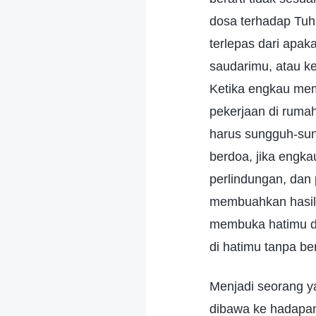
dosa terhadap Tuh
terlepas dari apa
saudarimu, atau k
Ketika engkau mem
pekerjaan di ruma
harus sungguh-sun
berdoa, jika engk
perlindungan, dan
membuahkan hasil.
membuka hatimu d
di hatimu tanpa be
Menjadi seorang y
dibawa ke hadapan