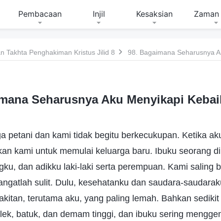
Pembacaan
Injil
Kesaksian
Zaman 
 Takhta Penghakiman Kristus Jilid 8
98. Bagaimana Seharusnya A
imana Seharusnya Aku Menyikapi Kebai
rga petani dan kami tidak begitu berkecukupan. Ketika ak
an kami untuk memulai keluarga baru. Ibuku seorang d
u, dan adikku laki-laki serta perempuan. Kami saling 
angatlah sulit. Dulu, kesehatanku dan saudara-saudarak
sakitan, terutama aku, yang paling lemah. Bahkan sedikit
lek, batuk, dan demam tinggi, dan ibuku sering mengge