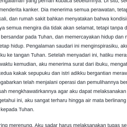
 pengalaman yang pernah kubaca sebelumnya. Di situ, se
 menderita kanker. Dia menerima semua perawatan, tetap
li, dan rumah sakit bahkan menyatakan bahwa kondisiny
a semua mengira dia tidak akan selamat, tetapi tanpa d
a, bersandar pada Tuhan, dan memercayakan hidup dan 
tetap hidup. Pengalaman saudari ini menginspirasiku, a
 ke tangan Tuhan. Setelah menyadari ini, hatiku merasa
waktu kemudian, aku menerima surat dari ibuku, menga
ari kedua kakak sepupuku dan istri adikku bergantian mer
ngabarkan telah menjalani operasi dan pemulihannya ber
usah mengkhawatirkannya agar aku dapat melaksanakan
etahui ini, aku sangat terharu hingga air mata berlinang
 kepada Tuhan.
sering merenung. Aku sadar harus melaksanakan tugas s