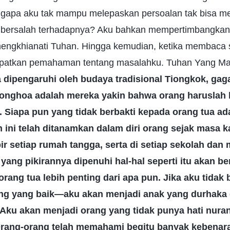
engapa aku tak mampu melepaskan persoalan tak bisa m
 bersalah terhadapnya? Aku bahkan mempertimbangkan 
mengkhianati Tuhan. Hingga kemudian, ketika membaca s
patkan pemahaman tentang masalahku. Tuhan Yang M
 dipengaruhi oleh budaya tradisional Tiongkok, gaga
ionghoa adalah mereka yakin bahwa orang haruslah 
. Siapa pun yang tidak berbakti kepada orang tua ad
 ini telah ditanamkan dalam diri orang sejak masa 
ir setiap rumah tangga, serta di setiap sekolah dan
ang pikirannya dipenuhi hal-hal seperti itu akan b
orang tua lebih penting dari apa pun. Jika aku tidak b
ng yang baik—aku akan menjadi anak yang durhaka 
 Aku akan menjadi orang yang tidak punya hati nuran
Orang-orang telah memahami begitu banyak kebenar