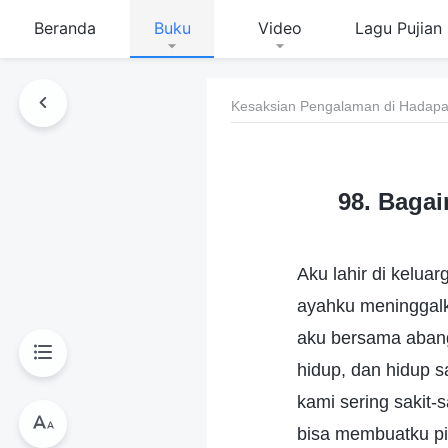
Beranda
Buku
Video
Lagu Pujian
Kesaksian Pengalaman di Hadapan
98. Baga
Aku lahir di kelua
ayahku meninggalk
aku bersama abangk
hidup, dan hidup s
kami sering sakit-
bisa membuatku pi