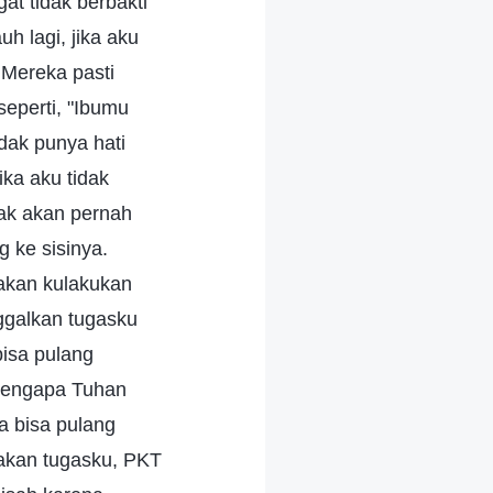
gat tidak berbakti
h lagi, jika aku
 Mereka pasti
seperti, "Ibumu
ak punya hati
ika aku tidak
dak akan pernah
 ke sisinya.
 akan kulakukan
nggalkan tugasku
bisa pulang
"Mengapa Tuhan
 bisa pulang
akan tugasku, PKT