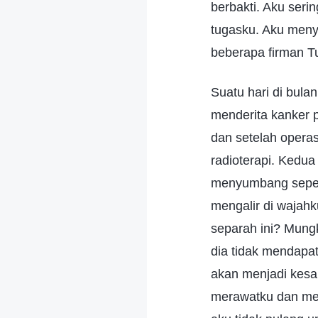
berbakti. Aku seri
tugasku. Aku meny
beberapa firman 
Suatu hari di bula
menderita kanker 
dan setelah opera
radioterapi. Kedua
menyumbang sepese
mengalir di wajahk
separah ini? Mungk
dia tidak mendapat
akan menjadi kesal
merawatku dan mem