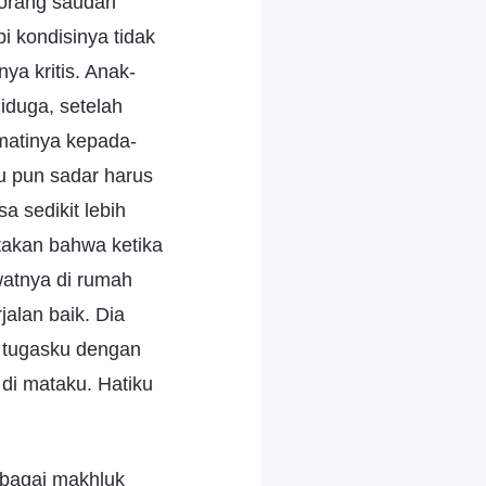
orang saudari
i kondisinya tidak
a kritis. Anak-
iduga, setelah
matinya kepada-
ku pun sadar harus
 sedikit lebih
takan bahwa ketika
awatnya di rumah
jalan baik. Dia
 tugasku dengan
 di mataku. Hatiku
ebagai makhluk