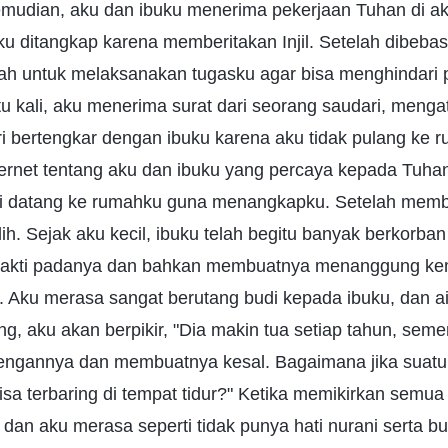
mudian, aku dan ibuku menerima pekerjaan Tuhan di a
u ditangkap karena memberitakan Injil. Setelah dibeba
ah untuk melaksanakan tugasku agar bisa menghindari
atu kali, aku menerima surat dari seorang saudari, men
i bertengkar dengan ibuku karena aku tidak pulang ke 
ernet tentang aku dan ibuku yang percaya kepada Tuha
isi datang ke rumahku guna menangkapku. Setelah memba
h. Sejak aku kecil, ibuku telah begitu banyak berkorban 
erbakti padanya dan bahkan membuatnya menanggung k
. Aku merasa sangat berutang budi kepada ibuku, dan a
ng, aku akan berpikir, "Dia makin tua setiap tahun, sem
dengannya dan membuatnya kesal. Bagaimana jika suatu h
sa terbaring di tempat tidur?" Ketika memikirkan semua 
 dan aku merasa seperti tidak punya hati nurani serta 