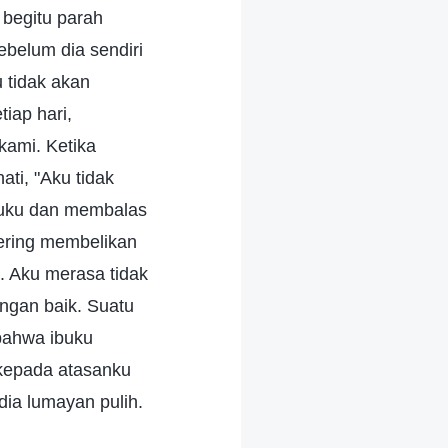
 begitu parah
sebelum dia sendiri
u tidak akan
iap hari,
kami. Ketika
ti, "Aku tidak
ibuku dan membalas
ering membelikan
. Aku merasa tidak
ngan baik. Suatu
bahwa ibuku
 kepada atasanku
dia lumayan pulih.