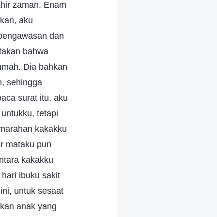
khir zaman. Enam
skan, aku
 pengawasan dan
gatakan bahwa
rumah. Dia bahkan
n, sehingga
ca surat itu, aku
untukku, tetapi
emarahan kakakku
ir mataku pun
entara kakakku
ari ibuku sakit
ini, untuk sesaat
bukan anak yang