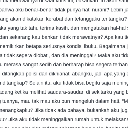
tuk merawatnya di saat kritis ini, bukankah itu akan san
hwa aku benar-benar tidak punya hati nurani? Lebih jau
yang akan dikatakan kerabat dan tetanggaku tentangku?
ka yang tak tahu terima kasih, dan mengatakan hal-hal 
n sekarang kau bahkan tidak merawatnya? Apa kau tid
memikirkan betapa seriusnya kondisi ibuku. Bagaimana j
a tidak segera diobati, dan dia meninggal? Maka aku ti
ku merasa sangat sedih dan berharap bisa segera terbang
itangkap polisi dan dikhianati abangku, jadi apa yang
n ditangkap? Selain itu, aku tidak bisa begitu saja meni
adang ketika melihat saudara-saudari di sekitarku yang 
 tuanya, mau tak mau aku pun mengeluh dalam hati, 
nangkapku? Jika tidak ada bahaya, bukankah aku juga
ku? Jika aku tidak meninggalkan rumah untuk melaksan