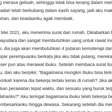
ng merasa gelisah, sehingga tidak bisa tenang dalam m
adari telah berkubang dalam kasih sayang, jadi aku m
Tuhan, dan keadaanku agak membaik.
n Mei 2021, aku menerima surat dari rumah. Dikabarkan
payudara dan sangat membutuhkan uang untuk rawat ina
si, dia juga akan membutuhkan 4 putaran kemoterapi dan
 ipar perempuanku berkata jika aku tidak pulang, mereka
r pun atau merawat ibuku. Setelah membaca surat itu,
u, dan aku berpikir, "Bagaimana mungkin ibuku bisa ter
inkah karena dia bekerja terlalu keras di rumah? Jika a
kan perawatan tepat waktu, dan sesuatu yang buruk terj
ahanku?" Aku teringat bagaimana ibuku telah bekerja be
besarkanku hingga dewasa. Sekarang setelah dia mende