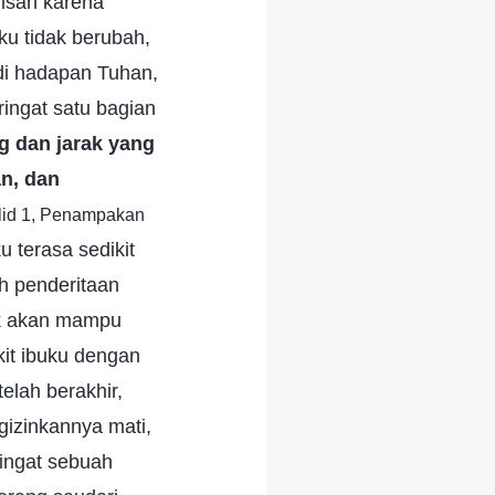
lisah karena
ku tidak berubah,
di hadapan Tuhan,
ingat satu bagian
g dan jarak yang
an, dan
ilid 1, Penampakan
 terasa sedikit
ah penderitaan
ak akan mampu
it ibuku dengan
elah berakhir,
gizinkannya mati,
ringat sebuah