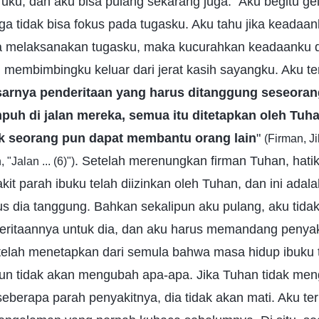
ku, dan aku bisa pulang sekarang juga." Aku begitu ge
ga tidak bisa fokus pada tugasku. Aku tahu jika keadaan
sa melaksanakan tugasku, maka kucurahkan keadaanku 
membimbingku keluar dari jerat kasih sayangku. Aku ter
arnya penderitaan yang harus ditanggung seseoran
puh di jalan mereka, semua itu ditetapkan oleh Tuh
k seorang pun dapat membantu orang lain
"
(Firman, J
. Setelah merenungkan firman Tuhan, hatiku
"Jalan ... (6)")
kit parah ibuku telah diizinkan oleh Tuhan, dan ini adal
 dia tanggung. Bahkan sekalipun aku pulang, aku tid
itaannya untuk dia, dan aku harus memandang penyak
telah menetapkan dari semula bahwa masa hidup ibuku t
un tidak akan mengubah apa-apa. Jika Tuhan tidak men
seberapa parah penyakitnya, dia tidak akan mati. Aku te