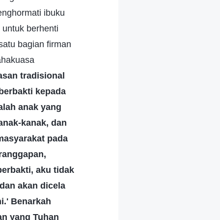
enghormati ibuku
untuk berhenti
atu bagian firman
ahakuasa
san tradisional
berbakti kepada
alah anak yang
kanak-kanak, dan
 masyarakat pada
eranggapan,
erbakti, aku tidak
dan akan dicela
i.' Benarkah
an yang Tuhan