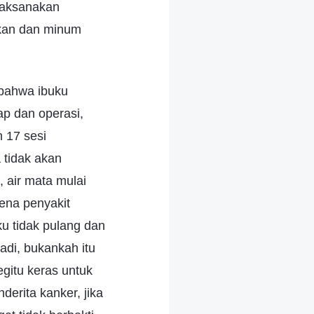
elaksanakan
akan dan minum
 bahwa ibuku
p dan operasi,
 17 sesi
 tidak akan
 air mata mulai
kena penyakit
ku tidak pulang dan
adi, bukankah itu
gitu keras untuk
rita kanker, jika