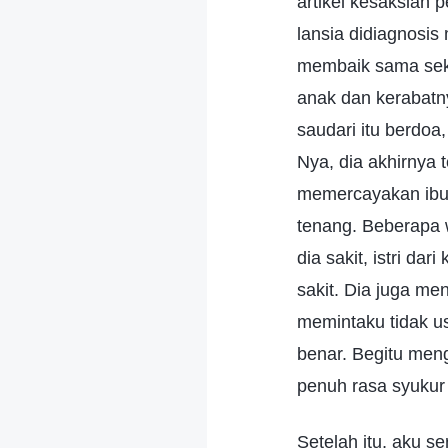
artikel kesaksian
lansia didiagnosis
membaik sama seka
anak dan kerabatny
saudari itu berdo
Nya, dia akhirnya 
memercayakan ibuku
tenang. Beberapa 
dia sakit, istri d
sakit. Dia juga me
memintaku tidak 
benar. Begitu meng
penuh rasa syukur
Setelah itu, aku 