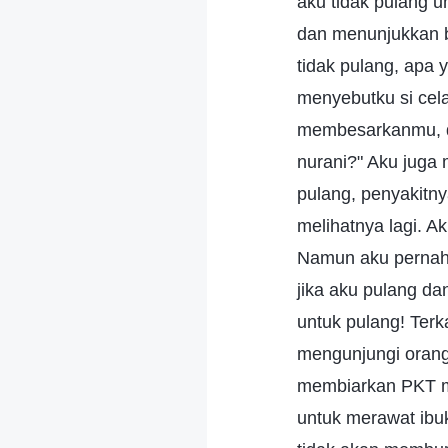
aku tidak pulang un
dan menunjukkan ba
tidak pulang, apa 
menyebutku si cela
membesarkanmu, da
nurani?" Aku juga 
pulang, penyakitny
melihatnya lagi. A
Namun aku pernah d
jika aku pulang da
untuk pulang! Terk
mengunjungi orang
membiarkan PKT me
untuk merawat ibu