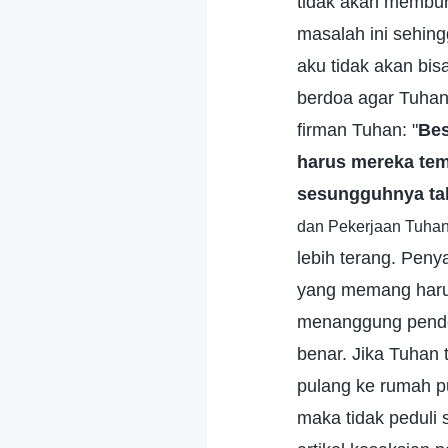
tidak akan memburu
masalah ini sehing
aku tidak akan bi
berdoa agar Tuhan 
firman Tuhan: "
Bes
harus mereka tem
sesungguhnya ta
dan Pekerjaan Tuhan, 
lebih terang. Penya
yang memang harus
menanggung pender
benar. Jika Tuhan 
pulang ke rumah p
maka tidak peduli 