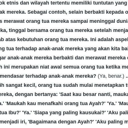
 etnis dan wilayah tertentu memiliki tuntutan yang 
ak mereka. Sebagai contoh, selain berbakti kepada 
s merawat orang tua mereka sampai meninggal dun
, tinggal bersama orang tua mereka setelah menja
 atas kebutuhan orang tua mereka. Ini adalah aspek
g tua terhadap anak-anak mereka yang akan kita ba
gar anak-anak mereka berbakti dan merawat mereka d
 ini merupakan niat awal semua orang tua ketika mem
n mendasar terhadap anak-anak mereka?
(Ya, benar.)
.
h sangat kecil, orang tua sudah mulai menetapkan 
ereka, dengan bertanya: 'Saat kau besar nanti, mau
a.' 'Maukah kau menafkahi orang tua Ayah?' 'Ya.' 'M
ua Ibu?' 'Ya.' 'Siapa yang paling kausukai?' 'Aku pa
h menjadi iri, 'Bagaimana dengan Ayah?' 'Aku paling 