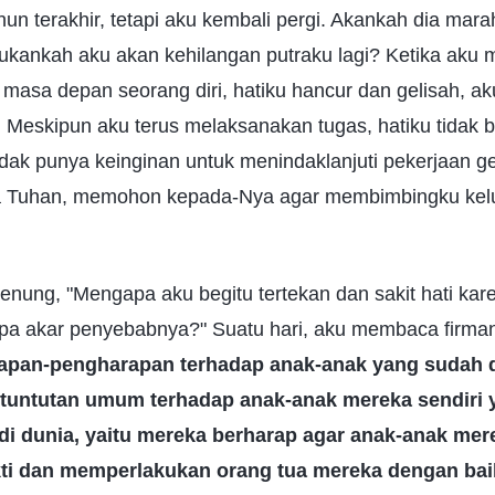
hun terakhir, tetapi aku kembali pergi. Akankah dia mar
Bukankah aku akan kehilangan putraku lagi? Ketika ak
masa depan seorang diri, hatiku hancur dan gelisah, ak
. Meskipun aku terus melaksanakan tugas, hatiku tidak 
tidak punya keinginan untuk menindaklanjuti pekerjaan ge
da Tuhan, memohon kepada-Nya agar membimbingku kelu
nung, "Mengapa aku begitu tertekan dan sakit hati kare
Apa akar penyebabnya?" Suatu hari, aku membaca firman
apan-pengharapan terhadap anak-anak yang sudah d
 tuntutan umum terhadap anak-anak mereka sendiri y
di dunia, yaitu mereka berharap agar anak-anak mer
ti dan memperlakukan orang tua mereka dengan baik