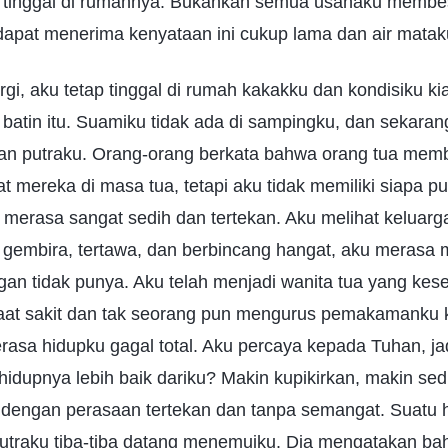
u tinggal di rumahnya. Bukankah semua usahaku membe
 dapat menerima kenyataan ini cukup lama dan air matak
rgi, aku tetap tinggal di rumah kakakku dan kondisiku 
atin itu. Suamiku tidak ada di sampingku, dan sekarang
n putraku. Orang-orang berkata bahwa orang tua mem
 mereka di masa tua, tetapi aku tidak memiliki siapa p
 merasa sangat sedih dan tertekan. Aku melihat keluar
gembira, tertawa, dan berbincang hangat, aku merasa m
an tidak punya. Aku telah menjadi wanita tua yang kese
at sakit dan tak seorang pun mengurus pemakamanku k
rasa hidupku gagal total. Aku percaya kepada Tuhan, ja
hidupnya lebih baik dariku? Makin kupikirkan, makin sed
u dengan perasaan tertekan dan tanpa semangat. Suatu 
utraku tiba-tiba datang menemuiku. Dia mengatakan bahw