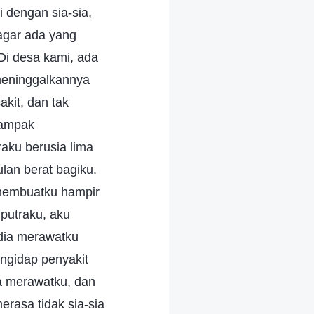
 dengan sia-sia,
agar ada yang
i desa kami, ada
meninggalkannya
akit, dan tak
tampak
aku berusia lima
lan berat bagiku.
 membuatku hampir
putraku, aku
 dia merawatku
ngidap penyakit
ra merawatku, dan
rasa tidak sia-sia