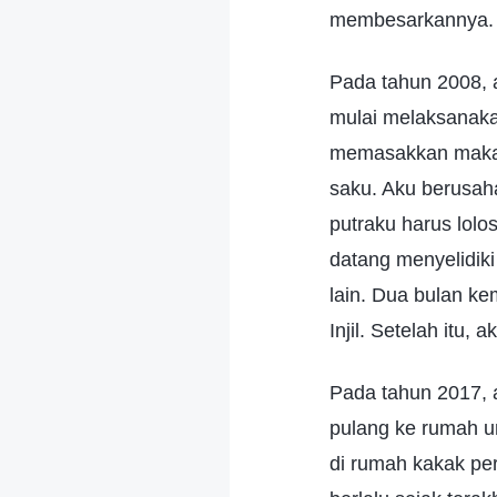
membesarkannya. K
Pada tahun 2008, 
mulai melaksanakan
memasakkan makan
saku. Aku berusah
putraku harus lolo
datang menyelidik
lain. Dua bulan k
Injil. Setelah itu
Pada tahun 2017, a
pulang ke rumah u
di rumah kakak p