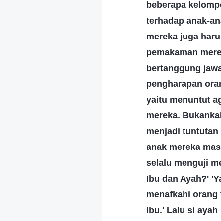
beberapa kelompok
terhadap anak-an
mereka juga haru
pemakaman mereka
bertanggung jawab
pengharapan oran
yaitu menuntut a
mereka. Bukankah
menjadi tuntuta
anak mereka masi
selalu menguji m
Ibu dan Ayah?' 'Y
menafkahi orang t
Ibu.' Lalu si aya