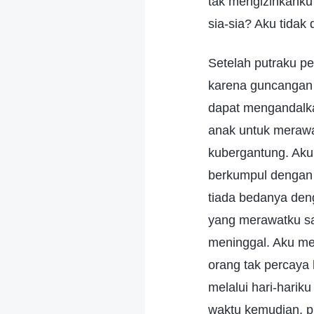
tak mengizinkank
sia-sia? Aku tidak
Setelah putraku pe
karena guncangan b
dapat mengandalka
anak untuk merawat
kubergantung. Aku
berkumpul dengan 
tiada bedanya deng
yang merawatku sa
meninggal. Aku me
orang tak percaya 
melalui hari-harik
waktu kemudian, p