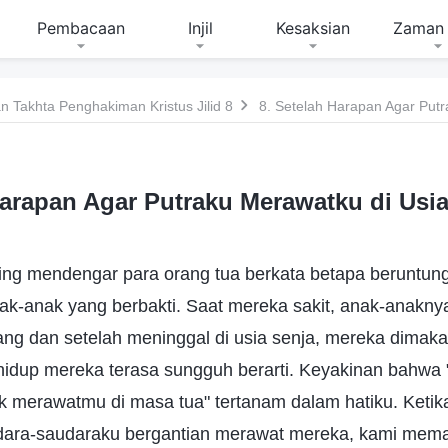
Pembacaan
Injil
Kesaksian
Zaman 
 Takhta Penghakiman Kristus Jilid 8
Harapan Agar Putraku Merawatku di Usi
ing mendengar para orang tua berkata betapa beruntungn
ak-anak yang berbakti. Saat mereka sakit, anak-anakny
njang dan setelah meninggal di usia senja, mereka dima
idup mereka terasa sungguh berarti. Keyakinan bahw
 merawatmu di masa tua" tertanam dalam hatiku. Ketik
audara-saudaraku bergantian merawat mereka, kami me