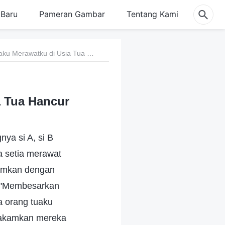
Baru
Pameran Gambar
Tentang Kami
8. Setelah Harapan Agar Putraku Merawatku di Usia Tua Hancur
a Tua Hancur
ya si A, si B
a setia merawat
kamkan dengan
a "Membesarkan
a orang tuaku
makamkan mereka