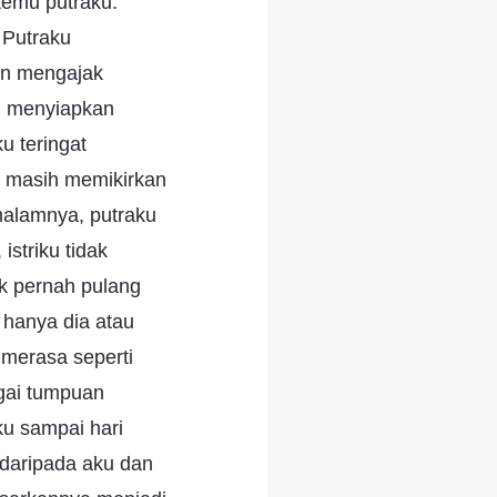
rtemu putraku.
 Putraku
an mengajak
h menyiapkan
u teringat
a masih memikirkan
malamnya, putraku
striku tidak
k pernah pulang
 hanya dia atau
 merasa seperti
gai tumpuan
u sampai hari
daripada aku dan