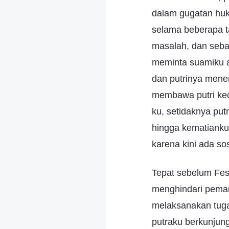
dalam gugatan huk
selama beberapa ta
masalah, dan sebag
meminta suamiku a
dan putrinya mene
membawa putri kec
ku, setidaknya pu
hingga kematiank
karena kini ada so
Tepat sebelum Fes
menghindari peman
melaksanakan tuga
putraku berkunjung