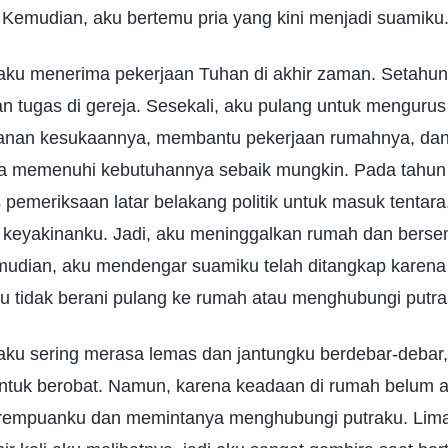
emudian, aku bertemu pria yang kini menjadi suamiku
aku menerima pekerjaan Tuhan di akhir zaman. Setahu
 tugas di gereja. Sesekali, aku pulang untuk mengurus
an kesukaannya, membantu pekerjaan rumahnya, da
a memenuhi kebutuhannya sebaik mungkin. Pada tahun
s pemeriksaan latar belakang politik untuk masuk tentara,
i keyakinanku. Jadi, aku meninggalkan rumah dan berse
emudian, aku mendengar suamiku telah ditangkap karen
, aku tidak berani pulang ke rumah atau menghubungi putra
ku sering merasa lemas dan jantungku berdebar-debar, 
ntuk berobat. Namun, karena keadaan di rumah belum a
erempuanku dan memintanya menghubungi putraku. Lim