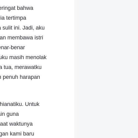
eringat bahwa
ia tertimpa
lit ini. Jadi, aku
kan membawa istri
enar-benar
tuku masih menolak
a tua, merawatku
n penuh harapan
ianatiku. Untuk
ain guna
Saat waktunya
ngan kami baru