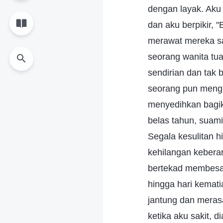
dengan layak. Aku
dan aku berpikir,
merawat mereka s
seorang wanita tu
sendirian dan tak 
seorang pun meng
menyedihkan bagik
belas tahun, suam
Segala kesulitan 
kehilangan kebera
bertekad membesar
hingga hari kemat
jantung dan merasa
ketika aku sakit, 