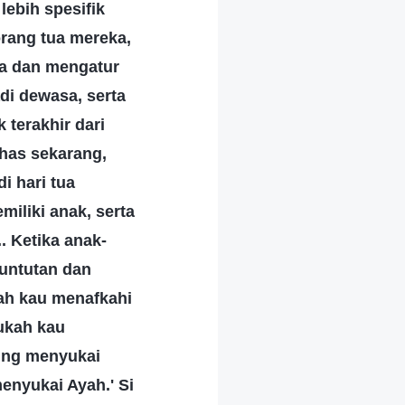
lebih spesifik
orang tua mereka,
ia dan mengatur
di dewasa, serta
 terakhir dari
has sekarang,
i hari tua
iliki anak, serta
.. Ketika anak-
tuntutan dan
kah kau menafkahi
aukah kau
ling menyukai
menyukai Ayah.' Si