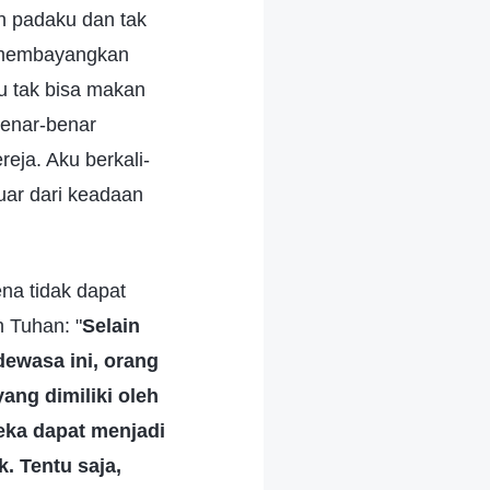
ah padaku dan tak
u membayangkan
u tak bisa makan
benar-benar
reja. Aku berkali-
ar dari keadaan
na tidak dapat
 Tuhan: "
Selain
ewasa ini, orang
ang dimiliki oleh
eka dapat menjadi
. Tentu saja,