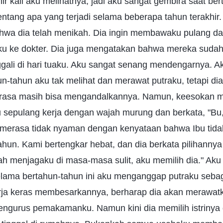
hir kali aku melihatnya, jadi aku sangat gembira saat be
ntang apa yang terjadi selama beberapa tahun terakhir.
wa dia telah menikah. Dia ingin membawaku pulang d
ku ke dokter. Dia juga mengatakan bahwa mereka suda
gali di hari tuaku. Aku sangat senang mendengarnya. Ak
n-tahun aku tak melihat dan merawat putraku, tetapi di
erasa masih bisa mengandalkannya. Namun, keesokan 
epulang kerja dengan wajah murung dan berkata, "Bu, i
 merasa tidak nyaman dengan kenyataan bahwa Ibu tida
hun. Kami bertengkar hebat, dan dia berkata pilihannya
lah menjagaku di masa-masa sulit, aku memilih dia." Aku
Selama bertahun-tahun ini aku menganggap putraku seba
rja keras membesarkannya, berharap dia akan merawatk
ngurus pemakamanku. Namun kini dia memilih istrinya 