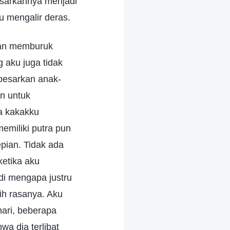
sarkannya menjadi
u mengalir deras.
kian memburuk
 aku juga tidak
besarkan anak-
un untuk
ga kakakku
emiliki putra pun
pian. Tidak ada
etika aku
di mengapa justru
ih rasanya. Aku
hari, beberapa
a dia terlibat