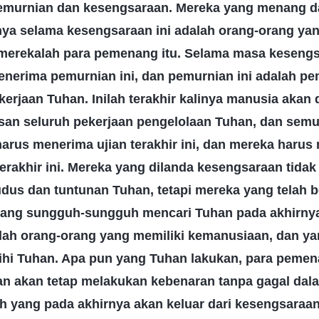
emurnian dan kesengsaraan. Mereka yang menang da
ya selama kesengsaraan ini adalah orang-orang yan
 merekalah para pemenang itu. Selama masa kesengsa
nerima pemurnian ini, dan pemurnian ini adalah p
kerjaan Tuhan. Inilah terakhir kalinya manusia akan
an seluruh pekerjaan pengelolaan Tuhan, dan sem
arus menerima ujian terakhir ini, dan mereka harus
rakhir ini. Mereka yang dilanda kesengsaraan tidak
dus dan tuntunan Tuhan, tetapi mereka yang telah 
yang sungguh-sungguh mencari Tuhan pada akhirnya
ilah orang-orang yang memiliki kemanusiaan, dan y
i Tuhan. Apa pun yang Tuhan lakukan, para pemena
dan akan tetap melakukan kebenaran tanpa gagal dal
h yang pada akhirnya akan keluar dari kesengsaraa