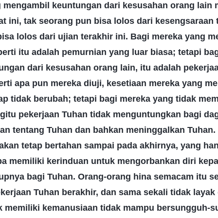
 mengambil keuntungan dari kesusahan orang lain 
ini, tak seorang pun bisa lolos dari kesengsaraan te
isa lolos dari ujian terakhir ini. Bagi mereka yang 
rti itu adalah pemurnian yang luar biasa; tetapi ba
ngan dari kesusahan orang lain, itu adalah pekerja
rti apa pun mereka diuji, kesetiaan mereka yang mem
ap tidak berubah; tetapi bagi mereka yang tidak memi
egitu pekerjaan Tuhan tidak menguntungkan bagi da
n tentang Tuhan dan bahkan meninggalkan Tuhan. I
 akan tetap bertahan sampai pada akhirnya, yang ha
pa memiliki kerinduan untuk mengorbankan diri kep
upnya bagi Tuhan. Orang-orang hina semacam itu 
kerjaan Tuhan berakhir, dan sama sekali tidak layak 
ak memiliki kemanusiaan tidak mampu bersungguh-