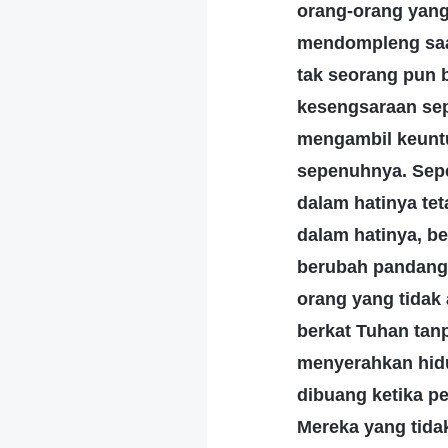
orang-orang yang
mendompleng saat 
tak seorang pun b
kesengsaraan sepe
mengambil keuntu
sepenuhnya. Sepe
dalam hatinya tet
dalam hatinya, b
berubah pandanga
orang yang tidak
berkat Tuhan tan
menyerahkan hid
dibuang ketika pe
Mereka yang tid