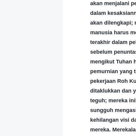
akan menjalani p
dalam kesaksiann
akan dilengkapi;
manusia harus me
terakhir dalam pe
sebelum penuntas
mengikut Tuhan h
pemurnian yang te
pekerjaan Roh Ku
ditaklukkan dan 
teguh; mereka in
sungguh mengasih
kehilangan visi 
mereka. Merekala