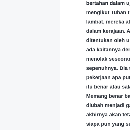
bertahan dalam u
mengikut Tuhan t
lambat, mereka a
dalam kerajaan. 
ditentukan oleh u
ada kaitannya de
menolak seseoran
sepenuhnya. Dia t
pekerjaan apa pu
itu benar atau sa
Memang benar bah
diubah menjadi 
akhirnya akan te
siapa pun yang 