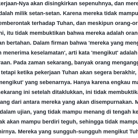
ekerjaan-Nya akan disingkirkan sepenuhnya, dan mer
 adalah milik setan-setan. Karena mereka tidak ma
mberontak terhadap Tuhan, dan meskipun orang-ora
ni, itu tidak membuktikan bahwa mereka adalah ora
an bertahan. Dalam firman bahwa 'mereka yang men
 menerima keselamatan', arti kata 'mengikut' adalah 
raan. Pada zaman sekarang, banyak orang mengang
tetapi ketika pekerjaan Tuhan akan segera berakhir
'mengikut' yang sebenarnya. Hanya karena engkau 
ekarang ini setelah ditaklukkan, ini tidak membukt
rang dari antara mereka yang akan disempurnakan. 
alam ujian, yang tidak mampu menang di tengah k
dak akan mampu berdiri teguh, sehingga tidak mamp
hirnya. Mereka yang sungguh-sungguh mengikut T