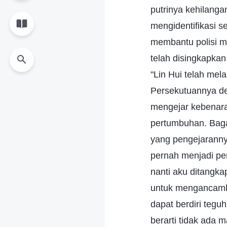
putrinya kehilang
mengidentifikasi 
membantu polisi m
telah disingkapkan
"Lin Hui telah me
Persekutuannya de
mengejar kebenaran
pertumbuhan. Baga
yang pengejaranny
pernah menjadi pe
nanti aku ditangk
untuk mengancamku
dapat berdiri tegu
berarti tidak ada