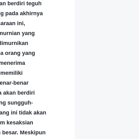
n berdiri teguh
g pada akhirnya
raan ini,
emurnian yang
 dimurnikan
ua orang yang
 menerima
 memiliki
benar-benar
 akan berdiri
ang sungguh-
ng ini tidak akan
am kesaksian
n besar. Meskipun