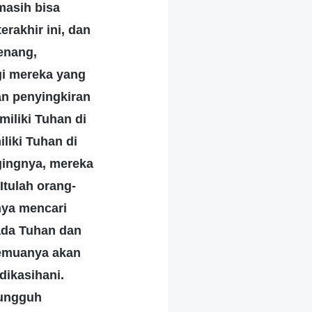
masih bisa
rakhir ini, dan
menang,
gi mereka yang
an penyingkiran
iliki Tuhan di
liki Tuhan di
gingnya, mereka
tulah orang-
nya mencari
ada Tuhan dan
semuanya akan
dikasihani.
sungguh