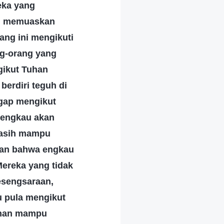
eka yang
mpu memuaskan
ng ini mengikuti
ng-orang yang
gikut Tuhan
berdiri teguh di
gap mengikut
, engkau akan
masih mampu
ikan bahwa engkau
Mereka yang tidak
esengsaraan,
u pula mengikut
uhan mampu