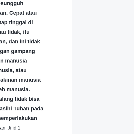
h-sungguh
an. Cepat atau
ap tinggal di
 tidak, itu
n, dan ini tidak
engan gampang
an manusia
nusia, atau
yakinan manusia
leh manusia.
lang tidak bisa
asihi Tuhan pada
 memperlakukan
an, Jilid 1,