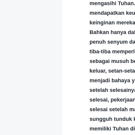
mengasihi Tuhan. 
mendapatkan keun
keinginan mereka
Bahkan hanya da
penuh senyum dan
tiba-tiba memper
sebagai musuh beb
keluar, setan-se
menjadi bahaya y
setelah selesain
selesai, pekerjaa
selesai setelah 
sungguh tunduk k
memiliki Tuhan di