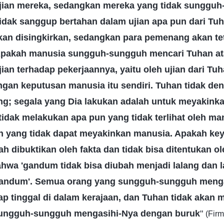
jian mereka, sedangkan mereka yang tidak sunggu
idak sanggup bertahan dalam ujian apa pun dari Tuh
kan disingkirkan, sedangkan para pemenang akan tet
Apakah manusia sungguh-sungguh mencari Tuhan atau
jian terhadap pekerjaannya, yaitu oleh ujian dari Tuha
ngan keputusan manusia itu sendiri. Tuhan tidak d
g; segala yang Dia lakukan adalah untuk meyakink
idak melakukan apa pun yang tidak terlihat oleh ma
n yang tidak dapat meyakinkan manusia. Apakah ke
lah dibuktikan oleh fakta dan tidak bisa ditentukan o
wa 'gandum tidak bisa diubah menjadi lalang dan la
gandum'. Semua orang yang sungguh-sungguh meng
tap tinggal di dalam kerajaan, dan Tuhan tidak akan
sungguh-sungguh mengasihi-Nya dengan buruk
"
(Firm