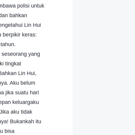
mbawa polisi untuk
 dan bahkan
engetahui Lin Hui
 berpikir keras:
-tahun.
, seseorang yang
i tingkat
ahkan Lin Hui,
nya. Aku belum
 jika suatu hari
epan keluargaku
ika aku tidak
nya! Bukankah itu
u bisa