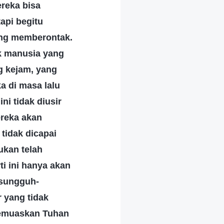
ereka bisa
api begitu
sung memberontak.
k manusia yang
g kejam, yang
a di masa lalu
ni tidak diusir
ereka akan
tidak dicapai
ukan telah
ti ini hanya akan
 sungguh-
 yang tidak
 memuaskan Tuhan