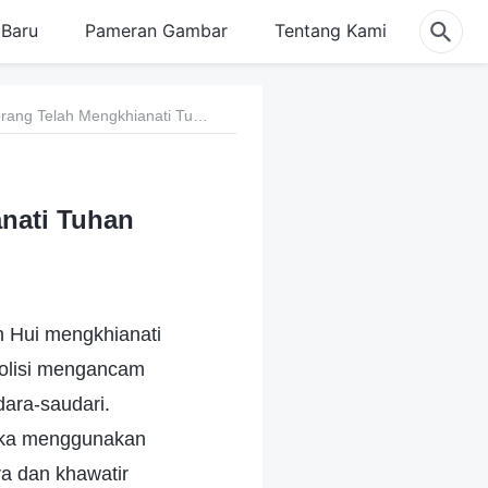
Baru
Pameran Gambar
Tentang Kami
27. Mengetahui Bahwa Seseorang Telah Mengkhianati Tuhan Setelah Ditangkap dan Disiksa
nati Tuhan
n Hui mengkhianati
polisi mengancam
ara-saudari.
reka menggunakan
a dan khawatir