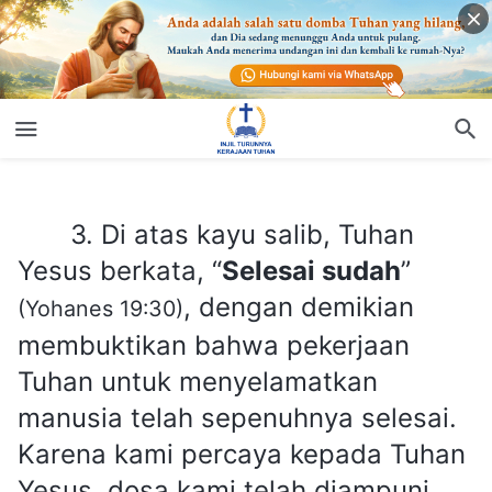
3. Di atas kayu salib, Tuhan Yesus berkata, “
Selesai sudah
”
(Yoha
3. Di atas kayu salib, Tuhan
Yesus berkata, “
Selesai sudah
”
, dengan demikian
(Yohanes 19:30)
membuktikan bahwa pekerjaan
Tuhan untuk menyelamatkan
manusia telah sepenuhnya selesai.
Karena kami percaya kepada Tuhan
Yesus, dosa kami telah diampuni,