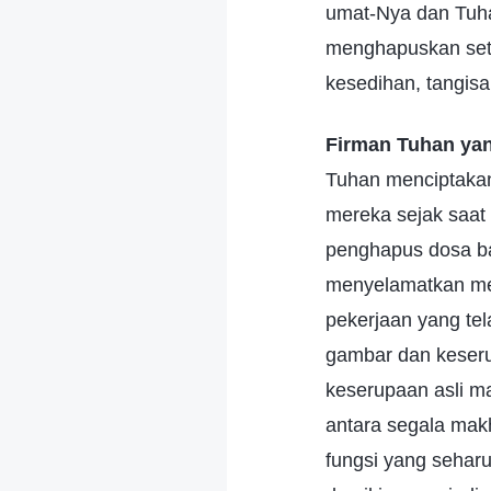
umat-Nya dan Tuha
menghapuskan setia
kesedihan, tangisa
Firman Tuhan yan
Tuhan menciptaka
mereka sejak saat
penghapus dosa ba
menyelamatkan mer
pekerjaan yang te
gambar dan keser
keserupaan asli ma
antara segala makh
fungsi yang seharu