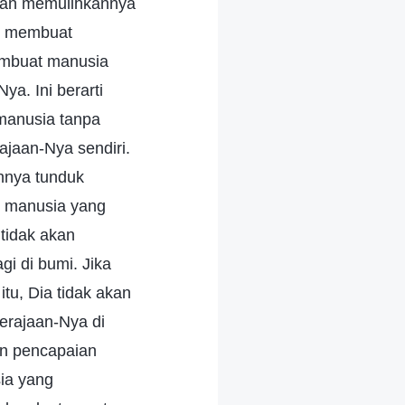
akan memulihkannya
ti membuat
embuat manusia
a. Ini berarti
 manusia tanpa
ajaan-Nya sendiri.
hnya tunduk
n manusia yang
tidak akan
gi di bumi. Jika
u, Dia tidak akan
rajaan-Nya di
an pencapaian
ia yang