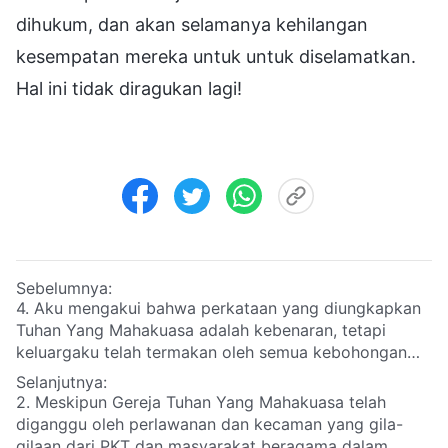
dihukum, dan akan selamanya kehilangan
kesempatan mereka untuk untuk diselamatkan.
Hal ini tidak diragukan lagi!
Sebelumnya:
4. Aku mengakui bahwa perkataan yang diungkapkan
Tuhan Yang Mahakuasa adalah kebenaran, tetapi
keluargaku telah termakan oleh semua kebohongan
dan pernyataan menyesatkan yang disebarkan oleh
Selanjutnya:
PKT dan masyarakat beragama. Mereka berupaya
2. Meskipun Gereja Tuhan Yang Mahakuasa telah
keras untuk menghentikanku dari menyelidiki
diganggu oleh perlawanan dan kecaman yang gila-
pekerjaan Tuhan Yang Mahakuasa pada akhir zaman.
gilaan dari PKT dan masyarakat beragama dalam