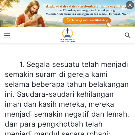
1. Segala sesuatu telah menjadi semakin suram di gereja kami selama beberapa tahun belakangan ini. Saudara-saudari kehilangan iman dan kasih mereka, mereka menjadi semakin negatif dan lemah, dan para pengkhotbah telah menjadi mandul secara rohani; mereka tidak memiliki apa pun untuk dikhotbahkan. Kami semua merasa bahwa kami telah kehilangan pekerjaan Roh Kudus. Kami telah mencari ke mana-mana akan sebuah gereja yang memiliki pekerjaan Roh Kudus, tetapi setiap gereja yang kami temukan juga setandus gereja yang kami temukan berikutnya. Mengapa setiap denominasi dilanda kelaparan yang demikian?
1. Segala sesuatu telah menjadi
semakin suram di gereja kami
selama beberapa tahun belakangan
ini. Saudara-saudari kehilangan
iman dan kasih mereka, mereka
menjadi semakin negatif dan lemah,
dan para pengkhotbah telah
menjadi mandul secara rohani;