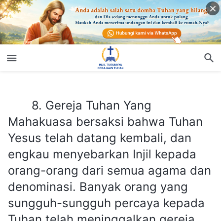
8. Gereja Tuhan Yang Mahakuasa bersaksi bahwa Tuhan Yesus telah datang kembali, dan engkau menyebarkan Injil kepada orang-orang dari semua agama dan denominasi. Banyak orang yang sungguh-sungguh percaya kepada Tuhan telah meninggalkan gereja mereka dan mulai percaya kepada Tuhan Yang Mahakuasa—bukankah engkau sedang mencuri domba dari gereja lain?
8. Gereja Tuhan Yang
Mahakuasa bersaksi bahwa Tuhan
Yesus telah datang kembali, dan
engkau menyebarkan Injil kepada
orang-orang dari semua agama dan
denominasi. Banyak orang yang
sungguh-sungguh percaya kepada
Tuhan telah meninggalkan gereja