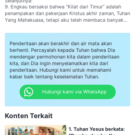
Selanjutnya:
yang kaupercayai bukanlah Tuhan Yesus, dan bahwa
9. Engkau bersaksi bahwa “Kilat dari Timur” adalah
Gereja Tuhan Yang Mahakuasa tidak termasuk dalam
penampakan dan pekerjaan Kristus akhir zaman, Tuhan
Kekristenan. Apakah perkataan para pendeta dan
Yang Mahakuasa, tetapi aku telah membaca banyak
penatua ini dapat dipercaya?
artikel di situs web terkenal seperti Baidu dan
Wikipedia yang mengutuk, menyerang, dan
menjelekkan Gereja Tuhan Yang Mahakuasa. Aku tahu
Penderitaan akan berakhir dan air mata akan
bahwa informasi di Baidu dipantau dan dikendalikan
berhenti. Percayalah kepada Tuhan bahwa Dia
oleh PKT, dan bahwa itu belum tentu dapat dipercaya.
mendengar permohonan kita dalam penderitaan
Namun, situs web asing seperti Wikipedia juga telah
kita, dan Dia ingin menyelamatkan kita dari
mengikuti PKT dan dunia keagamaan dalam
penderitaan. Hubungi kami untuk memahami
mengutukmu. Aku tidak dapat memahaminya—
kabar baik tentang keselamatan Tuhan.
pernyataan yang dibuat situs-situs web ini benar atau
salah?
Hubungi kami via WhatsApp
Konten Terkait
1. Tuhan Yesus berkata: