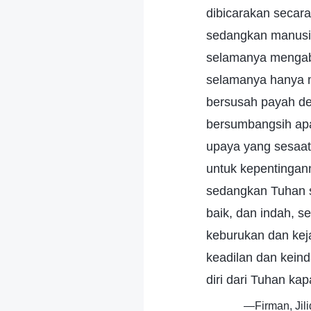
dibicarakan secar
sedangkan manusia
selamanya mengabd
selamanya hanya m
bersusah payah de
bersumbangsih apa
upaya yang sesaat
untuk kepentingann
sedangkan Tuhan s
baik, dan indah, 
keburukan dan kej
keadilan dan kein
diri dari Tuhan ka
—Firman, Jil