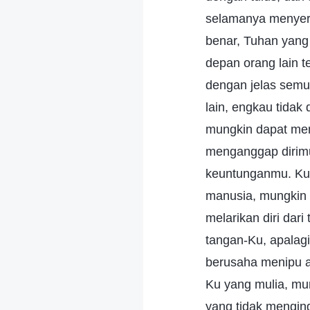
selamanya menyert
benar, Tuhan yang
depan orang lain t
dengan jelas semu
lain, engkau tidak
mungkin dapat me
menganggap dirimu
keuntunganmu. Kuk
manusia, mungkin s
melarikan diri dar
tangan-Ku, apalag
berusaha menipu a
Ku yang mulia, mu
yang tidak mengin