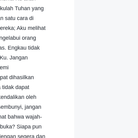
Akulah Tuhan yang
 satu cara di
ereka; Aku melihat
ngelabui orang
as. Engkau tidak
-Ku. Jangan
demi
at dihasilkan
 tidak dapat
kendalikan oleh
sembunyi, jangan
hat bahwa wajah-
rbuka? Siapa pun
dengan segera dan