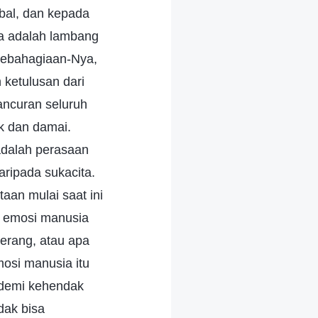
bal, dan kepada
ya adalah lambang
Kebahagiaan-Nya,
ketulusan dari
ancuran seluruh
k dan damai.
adalah perasaan
ripada sukacita.
an mulai saat ini
, emosi manusia
terang, atau apa
mosi manusia itu
 demi kehendak
dak bisa