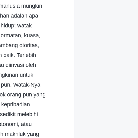
 manusia mungkin
uhan adalah apa
 hidup; watak
hormatan, kuasa,
ambang otoritas,
 baik. Terlebih
u diinvasi oleh
ngkinan untuk
a pun. Watak-Nya
pok orang pun yang
 kepribadian
sedikit melebihi
 otonomi, atau
ah makhluk yang