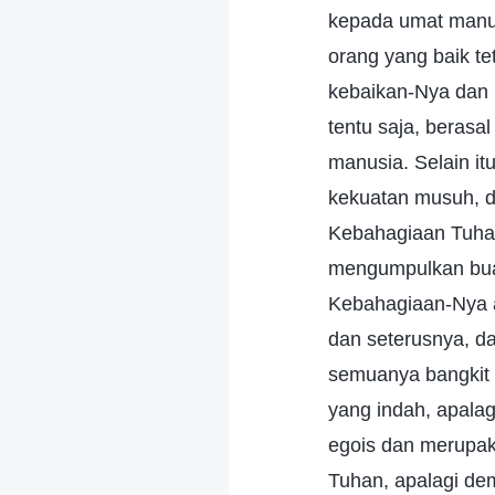
kepada umat manus
orang yang baik te
kebaikan-Nya dan 
tentu saja, beras
manusia. Selain i
kekuatan musuh, d
Kebahagiaan Tuhan
mengumpulkan buah
Kebahagiaan-Nya a
dan seterusnya, d
semuanya bangkit d
yang indah, apalag
egois dan merupak
Tuhan, apalagi dem