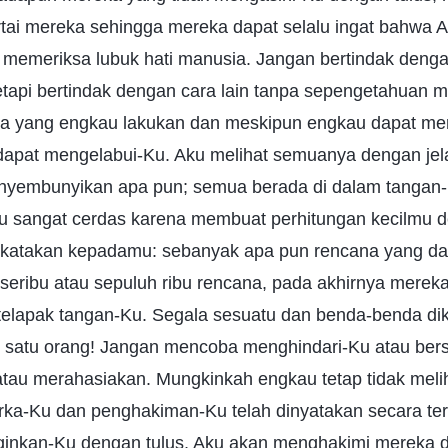
ai mereka sehingga mereka dapat selalu ingat bahwa 
 memeriksa lubuk hati manusia. Jangan bertindak dengan
etapi bertindak dengan cara lain tanpa sepengetahuan m
a yang engkau lakukan dan meskipun engkau dapat me
 dapat mengelabui-Ku. Aku melihat semuanya dengan jel
nyembunyikan apa pun; semua berada di dalam tangan
 sangat cerdas karena membuat perhitungan kecilmu 
atakan kepadamu: sebanyak apa pun rencana yang dap
eribu atau sepuluh ribu rencana, pada akhirnya mereka
i telapak tangan-Ku. Segala sesuatu dan benda-benda di
i satu orang! Jangan mencoba menghindari-Ku atau ber
tau merahasiakan. Mungkinkah engkau tetap tidak meli
rka-Ku dan penghakiman-Ku telah dinyatakan secara te
ginkan-Ku dengan tulus, Aku akan menghakimi mereka 