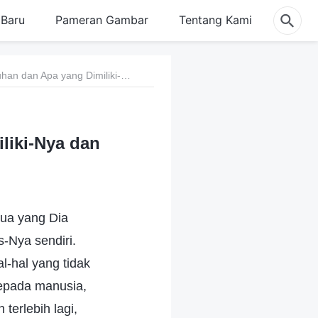
Baru
Pameran Gambar
Tentang Kami
VII. Firman tentang Watak Tuhan dan Apa yang Dimiliki-Nya dan Siapa Dia
liki-Nya dan
mua yang Dia
s-Nya sendiri.
al-hal yang tidak
kepada manusia,
erlebih lagi,