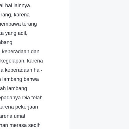
l-hal lainnya.
rang, karena
 membawa terang
a yang adil,
ambang
h keberadaan dan
 kegelapan, karena
na keberadaan hal-
ah lambang bahwa
alah lambang
padanya Dia telah
 karena pekerjaan
arena umat
uhan merasa sedih