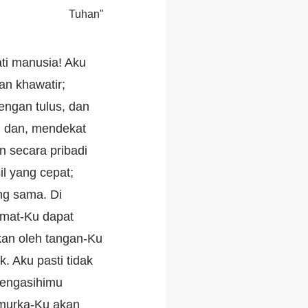
Tuhan"
ti manusia! Aku
an khawatir;
engan tulus, dan
, dan, mendekat
n secara pribadi
l yang cepat;
ng sama. Di
kmat-Ku dapat
kan oleh tangan-Ku
 Aku pasti tidak
mengasihimu
 murka-Ku akan