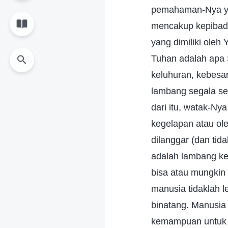
pemahaman-Nya ya
mencakup kepibadi
yang dimiliki oleh
Tuhan adalah apa 
keluhuran, kebesa
lambang segala ses
dari itu, watak-Ny
kegelapan atau ol
dilanggar (dan ti
adalah lambang ke
bisa atau mungkin
manusia tidaklah l
binatang. Manusia d
kemampuan untuk m