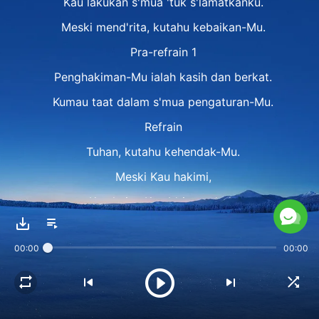
Kau lakukan s'mua 'tuk s'lamatkanku.
Meski mend'rita, kutahu kebaikan-Mu.
Pra-refrain 1
Penghakiman-Mu ialah kasih dan berkat.
Kumau taat dalam s'mua pengaturan-Mu.
Refrain
Tuhan, kutahu kehendak-Mu.
Meski Kau hakimi,
Kau hajar, Kau b'ri anug'rah,
s'mua Kau lakukan,
00:00
00:00
'tuk menyelamatkan manusia.
Tuhan, Kau sungguh indah,
ku t'lah bertekad setia mengikut-Mu.