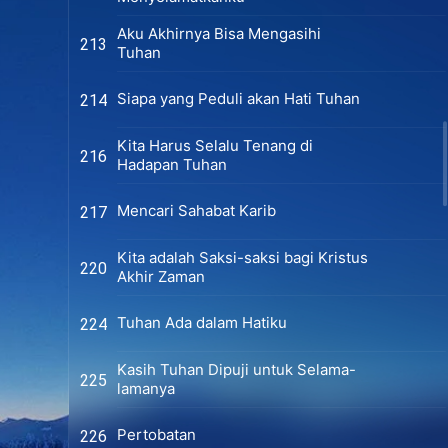
Aku Akhirnya Bisa Mengasihi
213
Tuhan
Siapa yang Peduli akan Hati Tuhan
214
Kita Harus Selalu Tenang di
216
Hadapan Tuhan
Mencari Sahabat Karib
217
Kita adalah Saksi-saksi bagi Kristus
220
Akhir Zaman
Tuhan Ada dalam Hatiku
224
Kasih Tuhan Dipuji untuk Selama-
225
lamanya
Pertobatan
226