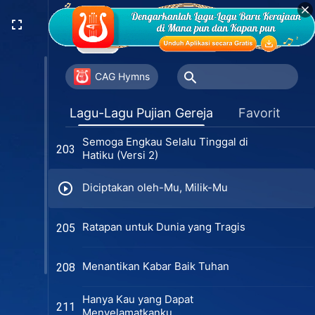
Kita Berkumpul Bersama di Gereja
198
Pujilah Kehidupan yang Baru
200
CAG Hymns
Kiranya Engkau Senantiasa Tinggal
203
Lagu-Lagu Pujian Gereja
Favorit
Dalam Hatiku (Versi 1)
Semoga Engkau Selalu Tinggal di
203
Hatiku (Versi 2)
Diciptakan oleh-Mu, Milik-Mu
Ratapan untuk Dunia yang Tragis
205
Menantikan Kabar Baik Tuhan
208
Hanya Kau yang Dapat
211
Menyelamatkanku