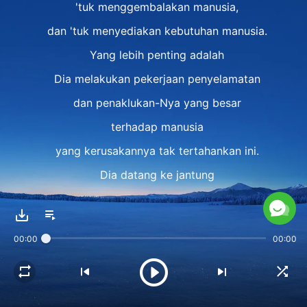
'tuk menggembalakan manusia,
dan 'tuk menyediakan kebutuhan manusia.
Yang lebih penting adalah
Dia melakukan pekerjaan penyelamatan
dan penaklukan-Nya yang besar
terhadap manusia
yang kerusakannya tak tertahankan ini.
Dia datang ke jantung
si naga merah yang sangat besar
'tuk menyelamatkan orang-orang
00:00
00:00
yang paling rusak ini,
sehingga semua orang
dapat diubahkan dan dijadikan baru.