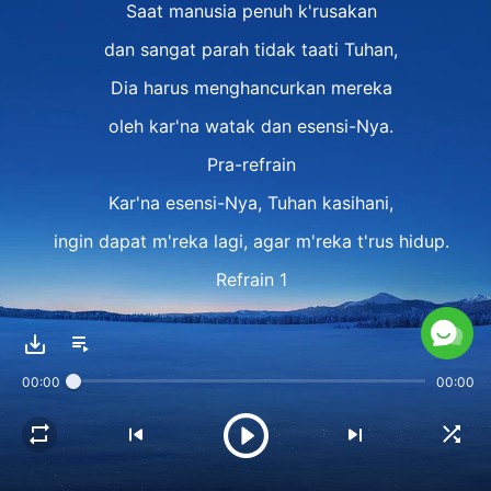
Saat manusia penuh k'rusakan
dan sangat parah tidak taati Tuhan,
Dia harus menghancurkan mereka
oleh kar'na watak dan esensi-Nya.
Pra-refrain
Kar'na esensi-Nya, Tuhan kasihani,
ingin dapat m'reka lagi, agar m'reka t'rus hidup.
Refrain 1
Namun, orang terus m'lawan dan m'nentang Tuhan,
tolak niat baik dan penyelamatan-Nya.
00:00
00:00
Bagaimanapun Dia panggil, ingatkan m'reka,
p'nuhi kebutuhan, toleran dengan m'reka,
m'reka tidak paham atau memperhatikan,